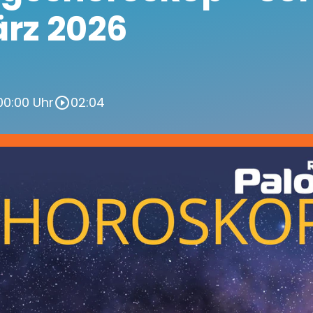
ärz 2026
 00:00 Uhr
02:04
play_circle_outline