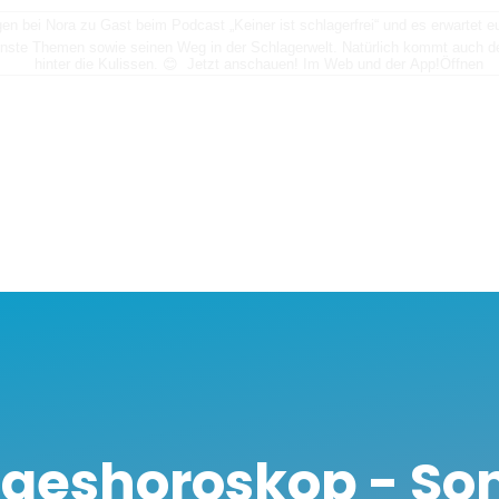
n bei Nora zu Gast beim Podcast „Keiner ist schlagerfrei“ und es erwartet
nste Themen sowie seinen Weg in der Schlagerwelt. Natürlich kommt auch der
hinter die Kulissen. 😊 Jetzt anschauen! Im Web und der App!
Öffnen
ageshoroskop - So