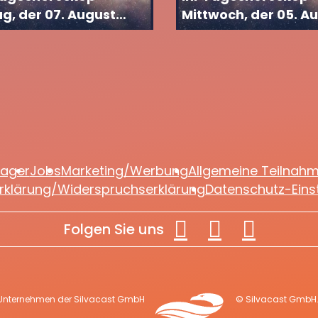
ag, der 07. August
Mittwoch, der 05. A
2026
lager
Jobs
Marketing/Werbung
Allgemeine Teilnah
rklärung/Widerspruchserklärung
Datenschutz-Eins
Folgen Sie uns
 Unternehmen der Silvacast GmbH
© Silvacast GmbH. 