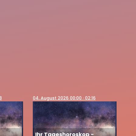
8
04
. August 2026 00:00
· 02:16
-
Ihr Tageshoroskop -