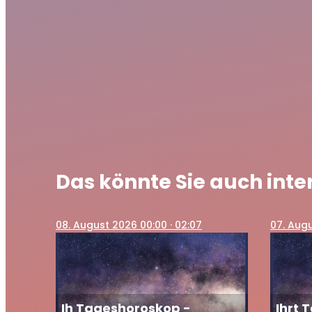
Ihr Tag
play_arrow
März 20
Das könnte Sie auch inte
08
. August 2026 00:00
· 02:07
07
. Aug
Ih Tageshoroskop -
Ihrt 