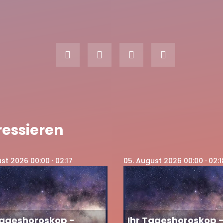
eshoroskop - Sonntag, 15.
00:00
02:04
26
ressieren
ust 2026 00:00
· 02:17
05
. August 2026 00:00
· 02:1
Tageshoroskop -
Ihr Tageshoroskop 