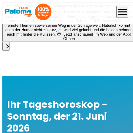
🎙️✨ Neue Folge „Keiner ist schlagerfrei“!
Diese Woche ist Norman Langen
menu
bei Nora zu Gast beim Podcast „Keiner ist schlagerfrei“ und es erwartet
euch ein richtig schönes Gespräch! Gemeinsam sprechen die beiden über
Normans musikalische Anfänge, seine Zeit bei DSDS, persönliche und
ernste Themen sowie seinen Weg in der Schlagerwelt. Natürlich kommt
auch der Humor nicht zu kurz, es wird viel gelacht und die beiden nehmen
euch mit hinter die Kulissen. 😊 Jetzt anschauen! Im Web und der App!
Öffnen
close
Ihr Tageshoroskop -
Sonntag, der 21. Juni
2026