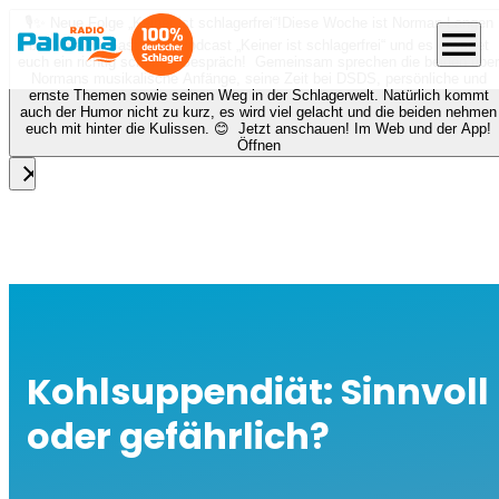
🎙️✨ Neue Folge „Keiner ist schlagerfrei“!
Diese Woche ist Norman Langen
menu
bei Nora zu Gast beim Podcast „Keiner ist schlagerfrei“ und es erwartet
euch ein richtig schönes Gespräch! Gemeinsam sprechen die beiden über
Normans musikalische Anfänge, seine Zeit bei DSDS, persönliche und
ernste Themen sowie seinen Weg in der Schlagerwelt. Natürlich kommt
auch der Humor nicht zu kurz, es wird viel gelacht und die beiden nehmen
euch mit hinter die Kulissen. 😊 Jetzt anschauen! Im Web und der App!
Öffnen
close
Kohlsuppendiät: Sinnvoll
oder gefährlich?