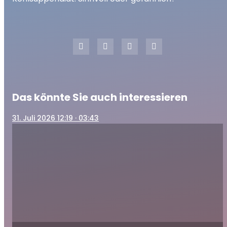
play_arrow
Kohlsuppendiät: Sinnvoll oder gefährlich?
00:00
04:31
Das könnte Sie auch interessieren
31
. Juli 2026 12:19
· 03:43