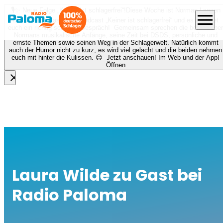
🎙️✨ Neue Folge „Keiner ist schlagerfrei“!
Diese Woche ist Norman Langen
menu
bei Nora zu Gast beim Podcast „Keiner ist schlagerfrei“ und es erwartet
euch ein richtig schönes Gespräch! Gemeinsam sprechen die beiden über
Normans musikalische Anfänge, seine Zeit bei DSDS, persönliche und
ernste Themen sowie seinen Weg in der Schlagerwelt. Natürlich kommt
auch der Humor nicht zu kurz, es wird viel gelacht und die beiden nehmen
euch mit hinter die Kulissen. 😊 Jetzt anschauen! Im Web und der App!
Öffnen
close
Laura Wilde zu Gast bei
Radio Paloma