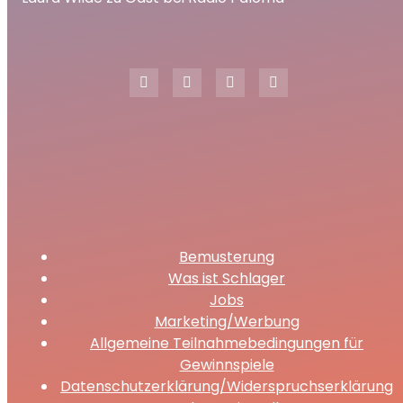
play_arrow
Laura Wilde zu Gast bei Radio Paloma
00:00
29:19
Bemusterung
Was ist Schlager
Jobs
Marketing/Werbung
Allgemeine Teilnahmebedingungen für
Gewinnspiele
Datenschutzerklärung/Widerspruchserklärung