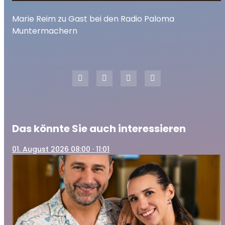
Marie Reim zu Gast bei den Radio Paloma
play_arrow
Marie Reim zu Gast bei den Radio Paloma
Muntermachern
Muntermachern
00:00
09:43
Das könnte Sie auch interessieren
01
. August 2026 08:00
· 11:01