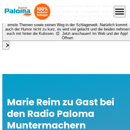
🎙️✨ Neue Folge „Keiner ist schlagerfrei“!
Diese Woche ist Norman Langen
menu
bei Nora zu Gast beim Podcast „Keiner ist schlagerfrei“ und es erwartet
euch ein richtig schönes Gespräch! Gemeinsam sprechen die beiden über
Normans musikalische Anfänge, seine Zeit bei DSDS, persönliche und
ernste Themen sowie seinen Weg in der Schlagerwelt. Natürlich kommt
auch der Humor nicht zu kurz, es wird viel gelacht und die beiden nehmen
euch mit hinter die Kulissen. 😊 Jetzt anschauen! Im Web und der App!
Öffnen
close
Marie Reim zu Gast bei
den Radio Paloma
Muntermachern