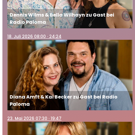
Dennis Wilms & Bella Wilhayn zu Gast bei
Radio Paloma
18
. Juli 2026 08:00
· 24:24
Diana Amft & Kai Becker zu Gast bei Radio
Paloma
23
. Mai 2026 07:30
· 19:47