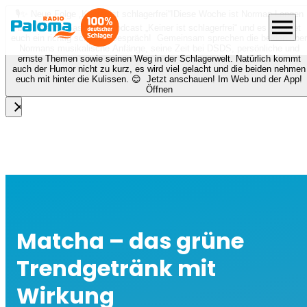
🎙️✨ Neue Folge „Keiner ist schlagerfrei“!
Diese Woche ist Norman Langen
menu
bei Nora zu Gast beim Podcast „Keiner ist schlagerfrei“ und es erwartet
euch ein richtig schönes Gespräch! Gemeinsam sprechen die beiden über
Normans musikalische Anfänge, seine Zeit bei DSDS, persönliche und
ernste Themen sowie seinen Weg in der Schlagerwelt. Natürlich kommt
auch der Humor nicht zu kurz, es wird viel gelacht und die beiden nehmen
euch mit hinter die Kulissen. 😊 Jetzt anschauen! Im Web und der App!
Öffnen
close
Matcha – das grüne
Trendgetränk mit
Wirkung