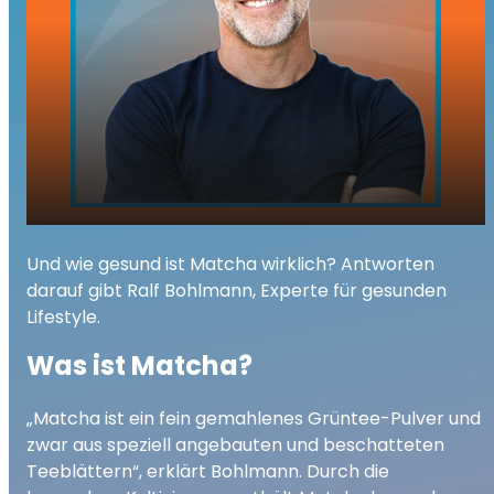
Matcha – das grüne Trendgetränk mit
play_arrow
Und wie gesund ist Matcha wirklich? Antworten
Wirkung
darauf gibt Ralf Bohlmann, Experte für gesunden
00:00
02:44
Lifestyle.
Was ist Matcha?
„Matcha ist ein fein gemahlenes Grüntee-Pulver und
zwar aus speziell angebauten und beschatteten
Teeblättern“, erklärt Bohlmann. Durch die