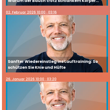
Warum der Bauch trotz schlankem Körper
wächst
02
. Februar 2026 10:00
· 03:16
Sanfter Wiedereinstieg ins Lauftraining: So
schützen Sie Knie und Hüfte
26
. Januar 2026 10:00
· 03:20