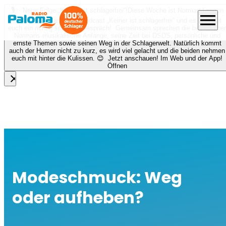
🎙️✨ Neue Folge „Keiner ist schlagerfrei“!
Diese Woche ist Norman Langen
menu
bei Nora zu Gast beim Podcast „Keiner ist schlagerfrei“ und es erwartet
euch ein richtig schönes Gespräch! Gemeinsam sprechen die beiden über
Normans musikalische Anfänge, seine Zeit bei DSDS, persönliche und
ernste Themen sowie seinen Weg in der Schlagerwelt. Natürlich kommt
auch der Humor nicht zu kurz, es wird viel gelacht und die beiden nehmen
euch mit hinter die Kulissen. 😊 Jetzt anschauen! Im Web und der App!
Öffnen
close
Modeschmuck: Weg
oder aufheben?