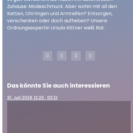
play_arrow
Modeschmuck: Weg oder aufheben?
Zuhause: Modeschmuck. Aber wohin mit all den
00:00
03:39
Ketten, Ohrringen und Armreifen? Entsorgen,
verschenken oder doch aufheben? Unsere
Ordnungsexpertin Ursula Kittner weiß Rat.
Das könnte Sie auch interessieren
31
. Juli 2026 12:20
· 03:12