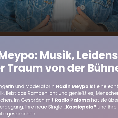
eypo zu Gast bei Radio
00:00
33:45
Meypo: Musik, Leidens
r Traum von der Bühn
ngerin und Moderatorin
Nadin Meypo
ist eine ech
sik, liebt das Rampenlicht und genießt es, Mensche
achen. Im Gespräch mit
Radio Paloma
hat sie über
rdegang, ihre neue Single
„Kassiopeia“
und ihre 
te gesprochen.