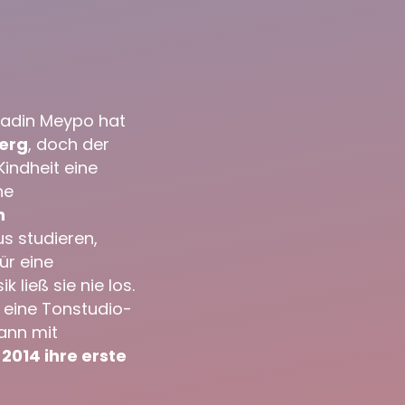
Nadin Meypo hat
erg
, doch der
Kindheit eine
he
n
us studieren,
ür eine
 ließ sie nie los.
 eine Tonstudio-
ann mit
e
2014 ihre erste