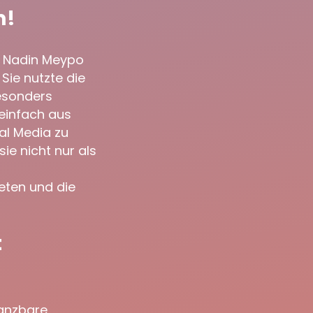
m!
n. Nadin Meypo
Sie nutzte die
besonders
einfach aus
al Media zu
ie nicht nur als
ieten und die
t
tanzbare