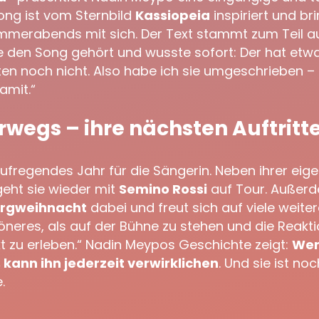
ng ist vom Sternbild
Kassiopeia
inspiriert und br
mmerabends mit sich. Der Text stammt zum Teil au
be den Song gehört und wusste sofort: Der hat etwa
n noch nicht. Also habe ich sie umgeschrieben – u
amit.“
rwegs – ihre nächsten Auftritt
aufregendes Jahr für die Sängerin. Neben ihrer ei
eht sie wieder mit
Semino Rossi
auf Tour. Außerde
ergweihnacht
dabei und freut sich auf viele weiter
höneres, als auf der Bühne zu stehen und die Reakt
kt zu erleben.“ Nadin Meypos Geschichte zeigt:
Wer
kann ihn jederzeit verwirklichen
. Und sie ist no
.