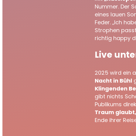
Nummer. Der So
eines lauen So
Feder. „Ich ha
Strophen passte
richtig happy d
Live unte
2025 wird ein 
Nacht in Bühl
g
Klingenden B
gibt nichts Sc
Publikums dire
Traum glaubt, 
Ende ihrer Reise