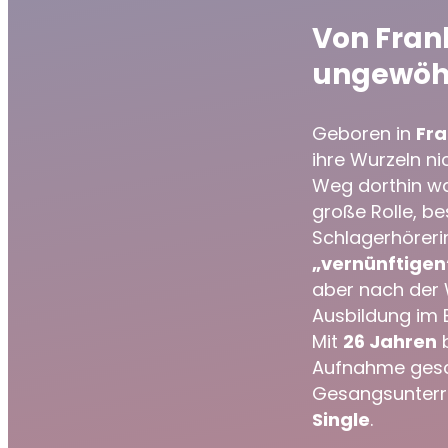
Von Frank
ungewöhn
Geboren in
Fra
ihre Wurzeln ni
Weg dorthin war
große Rolle, be
Schlagerhöreri
„vernünftigen
aber nach der 
Ausbildung im E
Mit
26 Jahren
b
Aufnahme gesch
Gesangsunterri
Single
.