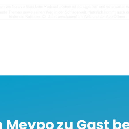
n bei Nora zu Gast beim Podcast „Keiner ist schlagerfrei“ und es erwartet
nste Themen sowie seinen Weg in der Schlagerwelt. Natürlich kommt auch der
hinter die Kulissen. 😊 Jetzt anschauen! Im Web und der App!
Öffnen
 Meypo zu Gast be