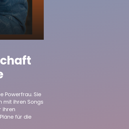
chaft
e
te Powerfrau. Sie
n mit ihren Songs
 ihren
Pläne für die