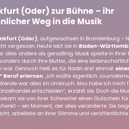
furt (Oder) zur Bühne – ihr
licher Weg in die Musik
nkfurt (Oder)
, aufgewachsen in Brandenburg – 
cht vergessen. Heute lebt sie in
Baden-Württemb
 alles andere als geradlinig. Musik spielte in ihrer 
sonders durch ihre Mutter, die eine leidenschaftlic
n war. Dennoch hieß es für Nadin erst einmal:
eine
“ Beruf erlernen
. „Ich wollte eigentlich Journalism
Wende war alles im Umbruch. Also habe ich mich f
inzelhandel entschieden“, erzählt sie. Doch die Musik
ekam sie von ihrer Schwester einen Gutschein für
enkt – ein Moment, der alles veränderte. Sie beg
cht, arbeitete an ihrer Stimme und veröffentlicht