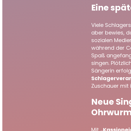
Eine spät
Viele Schlager
aber bewies, da
sozialen Medie
während der Co
Spaß angefang
singen. Plötzli
Sängerin erfol
Schlagervera
Zuschauer mit i
Neue Sing
Ohrwurm
Mit
„Kassiopei