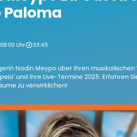
o Paloma
· 08:00 Uhr
33:45
play_circle_outline
erin Nadin Meypo über ihren musikalischen 
opeia' und ihre Live-Termine 2025. Erfahren S
räume zu verwirklichen!