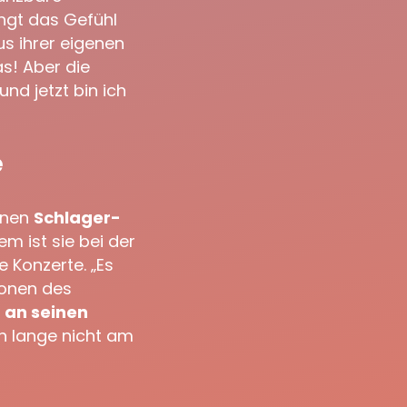
ingt das Gefühl
s ihrer eigenen
s! Aber die
nd jetzt bin ich
e
genen
Schlager-
m ist sie bei der
e Konzerte. „Es
ionen des
 an seinen
ch lange nicht am