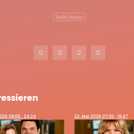
Nadin Meypo
ressieren
 2026 08:00
· 24:24
23
. Mai 2026 07:30
· 19:47