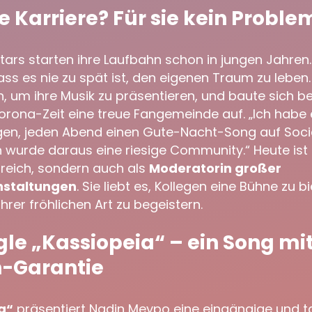
e Karriere? Für sie kein Proble
stars starten ihre Laufbahn schon in jungen Jahre
ss es nie zu spät ist, den eigenen Traum zu leben. 
n, um ihre Musik zu präsentieren, und baute sich 
rona-Zeit eine treue Fangemeinde auf. „Ich habe 
en, jeden Abend einen Gute-Nacht-Song auf Soci
ch wurde daraus eine riesige Community.“ Heute ist s
greich, sondern auch als
Moderatorin großer
nstaltungen
. Sie liebt es, Kollegen eine Bühne zu b
hrer fröhlichen Art zu begeistern.
le „Kassiopeia“ – ein Song mi
-Garantie
a“
präsentiert Nadin Meypo eine eingängige und 