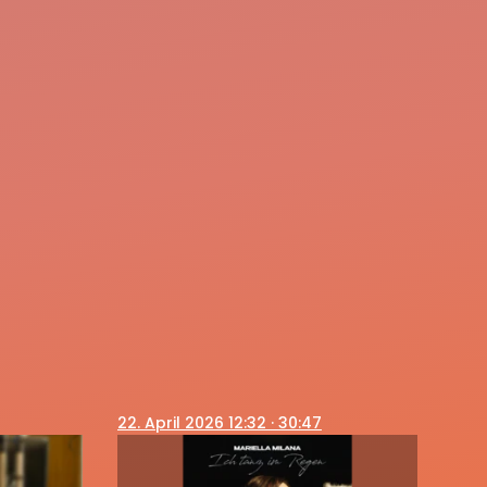
22
. April 2026 12:32
· 30:47