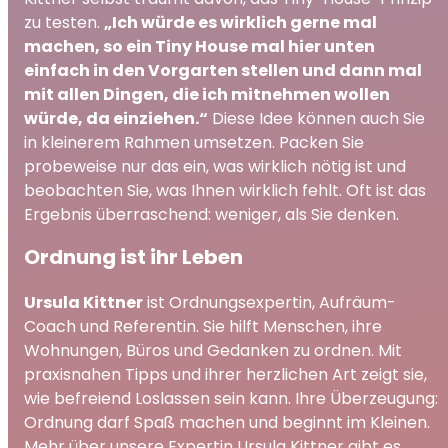
zu testen.
„Ich würde es wirklich gerne mal
machen, so ein Tiny House mal hier unten
einfach in den Vorgarten stellen und dann mal
mit allen Dingen, die ich mitnehmen wollen
würde, da einziehen.“
Diese Idee können auch Sie
in kleinerem Rahmen umsetzen. Packen Sie
probeweise nur das ein, was wirklich nötig ist und
beobachten Sie, was Ihnen wirklich fehlt. Oft ist das
Ergebnis überraschend: weniger, als Sie denken.
Ordnung ist ihr Leben
Ursula Kittner
ist Ordnungsexpertin, Aufräum-
Coach und Referentin. Sie hilft Menschen, ihre
Wohnungen, Büros und Gedanken zu ordnen. Mit
praxisnahen Tipps und ihrer herzlichen Art zeigt sie,
wie befreiend Loslassen sein kann. Ihre Überzeugung:
Ordnung darf Spaß machen und beginnt im Kleinen.
Mehr über unsere Expertin Ursula Kittner gibt es