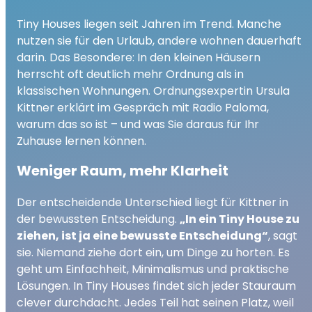
Ordnung auf kleinem Raum: Was Sie vom
play_arrow
Tiny Houses liegen seit Jahren im Trend. Manche
Leben im Tiny House lernen können
nutzen sie für den Urlaub, andere wohnen dauerhaft
00:00
04:38
darin. Das Besondere: In den kleinen Häusern
herrscht oft deutlich mehr Ordnung als in
klassischen Wohnungen. Ordnungsexpertin Ursula
Kittner erklärt im Gespräch mit Radio Paloma,
warum das so ist – und was Sie daraus für Ihr
Zuhause lernen können.
Weniger Raum, mehr Klarheit
Der entscheidende Unterschied liegt für Kittner in
der bewussten Entscheidung.
„In ein Tiny House zu
ziehen, ist ja eine bewusste Entscheidung“
, sagt
sie. Niemand ziehe dort ein, um Dinge zu horten. Es
geht um Einfachheit, Minimalismus und praktische
Lösungen. In Tiny Houses findet sich jeder Stauraum
clever durchdacht. Jedes Teil hat seinen Platz, weil