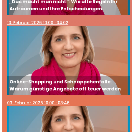
„Das macht man nicht“: Wie alte Regeln Ihr
Aufräumen und Ihre Entscheidungen
beeinflussen
10
. Februar 2026 10:00
· 04:02
Online-Shopping und Schnäppchenfalle:
Warum günstige Angebote oft teuer werden
03
. Februar 2026 10:00
· 03:46