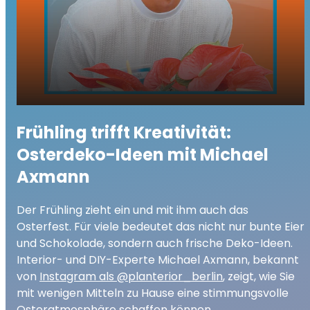
Osterdekoration - Trends und DIY-Tipps
play_arrow
Frühling trifft Kreativität:
für den Frühling 2025
Osterdeko-Ideen mit Michael
00:00
03:42
Axmann
Der Frühling zieht ein und mit ihm auch das
Osterfest. Für viele bedeutet das nicht nur bunte Eier
und Schokolade, sondern auch frische Deko-Ideen.
Interior- und DIY-Experte Michael Axmann, bekannt
von
Instagram als @planterior_berlin
, zeigt, wie Sie
mit wenigen Mitteln zu Hause eine stimmungsvolle
Osteratmosphäre schaffen können.