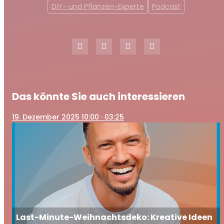
DIY- und Pflanzen-Experte
Podcast
Das könnte Sie auch interessieren
19
. Dezember 2025 10:00
· 03:25
Last-Minute-Weihnachtsdeko: Kreative Ideen