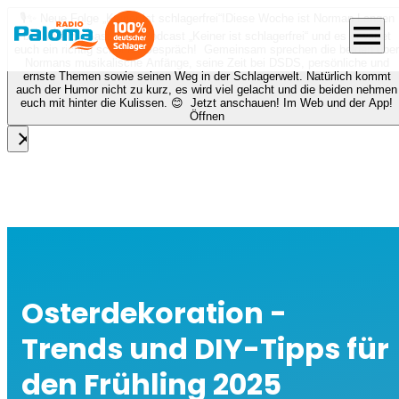
🎙️✨ Neue Folge „Keiner ist schlagerfrei“!
Diese Woche ist Norman Langen
menu
bei Nora zu Gast beim Podcast „Keiner ist schlagerfrei“ und es erwartet
euch ein richtig schönes Gespräch! Gemeinsam sprechen die beiden über
Normans musikalische Anfänge, seine Zeit bei DSDS, persönliche und
ernste Themen sowie seinen Weg in der Schlagerwelt. Natürlich kommt
auch der Humor nicht zu kurz, es wird viel gelacht und die beiden nehmen
euch mit hinter die Kulissen. 😊 Jetzt anschauen! Im Web und der App!
Öffnen
close
Osterdekoration -
Trends und DIY-Tipps für
den Frühling 2025