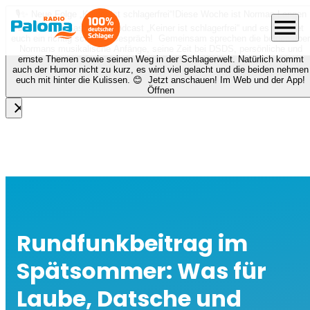
🎙️✨ Neue Folge „Keiner ist schlagerfrei“!
Diese Woche ist Norman Langen
menu
bei Nora zu Gast beim Podcast „Keiner ist schlagerfrei“ und es erwartet
euch ein richtig schönes Gespräch! Gemeinsam sprechen die beiden über
Normans musikalische Anfänge, seine Zeit bei DSDS, persönliche und
ernste Themen sowie seinen Weg in der Schlagerwelt. Natürlich kommt
auch der Humor nicht zu kurz, es wird viel gelacht und die beiden nehmen
euch mit hinter die Kulissen. 😊 Jetzt anschauen! Im Web und der App!
Öffnen
close
Rundfunkbeitrag im
Spätsommer: Was für
Laube, Datsche und