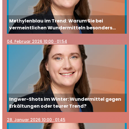
Methylenblau im Trend: Warum Sie bei
vermeintlichen Wundermitteln besonders
vorsichtig sein sollten
04
. Februar 2026 10:00
· 01:54
Ingwer-Shots im Winter: Wundermittel gegen
Erkältungen oder teurer Trend?
28
. Januar 2026 10:00
· 01:45