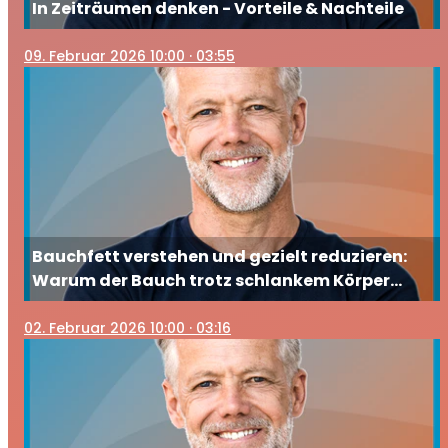
In Zeiträumen denken - Vorteile & Nachteile
09
. Februar 2026 10:00
· 03:55
Bauchfett verstehen und gezielt reduzieren:
Warum der Bauch trotz schlankem Körper
wächst
02
. Februar 2026 10:00
· 03:16