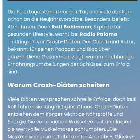
So funktioniert gesundes Abnehmen
play_arrow
Die Feiertage stehen vor der Tür, und viele denken
ohne Jojo-Effekt
schon an die Neujahrsvorsätze. Besonders beliebt:
00:00
03:58
Abnehmen. Doch
Ralf Bohlmann
, Experte für
gesunden Lifestyle, warnt bei
Radio Paloma
eindringlich vor Crash-Diäten. Der Coach und Autor,
bekannt für seinen Podcast und Blog über
ganzheitliche Gesundheit, zeigt, warum nachhaltige
Ernährungsumstellungen der Schlüssel zum Erfolg
sind.
Warum Crash-Diäten scheitern
Viele Diäten versprechen schnelle Erfolge, doch laut
Ralf führen sie langfristig ins Chaos. Crash-Diäten
entziehen dem Körper wichtige Nährstoffe und
Energie. Sie verursachen Wasserverlust und lassen
die wertvolle Muskelmasse schrumpfen. „Die
Muskeln sind unsere Fabriken für Antriebs-, Glücks-