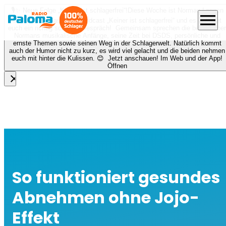
🎙️✨ Neue Folge „Keiner ist schlagerfrei“!
Diese Woche ist Norman Langen
menu
bei Nora zu Gast beim Podcast „Keiner ist schlagerfrei“ und es erwartet
euch ein richtig schönes Gespräch! Gemeinsam sprechen die beiden über
Normans musikalische Anfänge, seine Zeit bei DSDS, persönliche und
ernste Themen sowie seinen Weg in der Schlagerwelt. Natürlich kommt
auch der Humor nicht zu kurz, es wird viel gelacht und die beiden nehmen
euch mit hinter die Kulissen. 😊 Jetzt anschauen! Im Web und der App!
Öffnen
close
So funktioniert gesundes
Abnehmen ohne Jojo-
Effekt