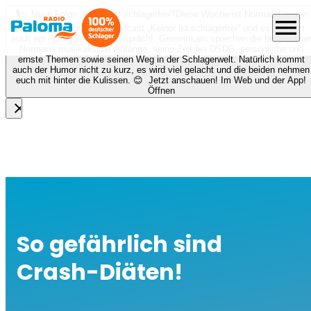
🎙️✨ Neue Folge „Keiner ist schlagerfrei“!
Diese Woche ist Norman Langen
menu
bei Nora zu Gast beim Podcast „Keiner ist schlagerfrei“ und es erwartet
euch ein richtig schönes Gespräch! Gemeinsam sprechen die beiden über
Normans musikalische Anfänge, seine Zeit bei DSDS, persönliche und
ernste Themen sowie seinen Weg in der Schlagerwelt. Natürlich kommt
auch der Humor nicht zu kurz, es wird viel gelacht und die beiden nehmen
euch mit hinter die Kulissen. 😊 Jetzt anschauen! Im Web und der App!
Öffnen
close
So gefährlich sind
Crash-Diäten!