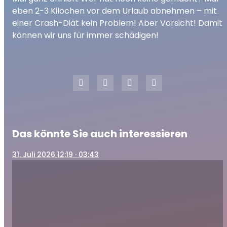
play_arrow
So gefährlich sind Crash-Diäten!
eben 2-3 Kilochen vor dem Urlaub abnehmen – mit
00:00
03:53
einer Crash-Diät kein Problem! Aber Vorsicht! Damit
können wir uns für immer schädigen!
Das könnte Sie auch interessieren
31
. Juli 2026 12:19
· 03:43