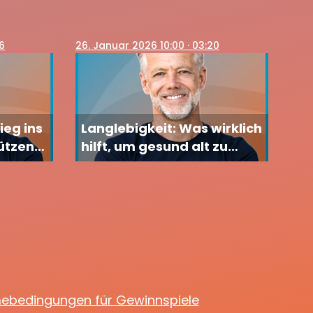
16
26
. Januar 2026 10:00
· 03:20
ieg ins
Langlebigkeit: Was wirklich
hützen
hilft, um gesund alt zu
werden
mebedingungen für Gewinnspiele