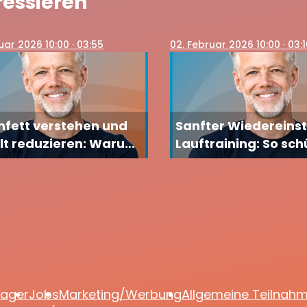
ressieren
ruar 2026 10:00
· 03:55
02
. Februar 2026 10:00
· 03:
fett verstehen und
Sanfter Wiedereinst
lt reduzieren: Warum
Lauftraining: So sc
auch trotz schlankem
Sie Knie und Hüfte
er wächst
lager
Jobs
Marketing/Werbung
Allgemeine Teilnah