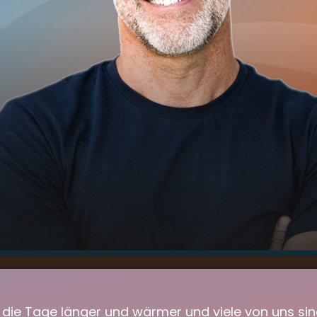
pt es mit dem
00:00
03:44
!
 die Tage länger und wärmer und viele von uns sind