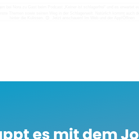
n bei Nora zu Gast beim Podcast „Keiner ist schlagerfrei“ und es erwartet
nste Themen sowie seinen Weg in der Schlagerwelt. Natürlich kommt auch der
hinter die Kulissen. 😊 Jetzt anschauen! Im Web und der App!
Öffnen
appt es mit dem J