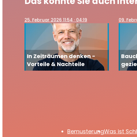
Das könnte Sie auch inte
25
. Februar 2026 11:54
· 04:19
09
. Feb
In Zeiträumen denken -
Bauch
Vorteile & Nachteile
gezie
der B
Körp
Bemusterung
Was ist Sch