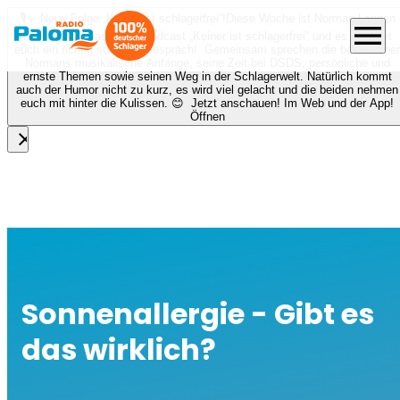
🎙️✨ Neue Folge „Keiner ist schlagerfrei“!
Diese Woche ist Norman Langen
menu
bei Nora zu Gast beim Podcast „Keiner ist schlagerfrei“ und es erwartet
euch ein richtig schönes Gespräch! Gemeinsam sprechen die beiden über
Normans musikalische Anfänge, seine Zeit bei DSDS, persönliche und
ernste Themen sowie seinen Weg in der Schlagerwelt. Natürlich kommt
auch der Humor nicht zu kurz, es wird viel gelacht und die beiden nehmen
euch mit hinter die Kulissen. 😊 Jetzt anschauen! Im Web und der App!
Öffnen
close
Sonnenallergie - Gibt es
das wirklich?