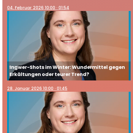
vorsichtig sein sollten
04
. Februar 2026 10:00
· 01:54
Ingwer-Shots im Winter: Wundermittel gegen
Erkältungen oder teurer Trend?
28
. Januar 2026 10:00
· 01:45