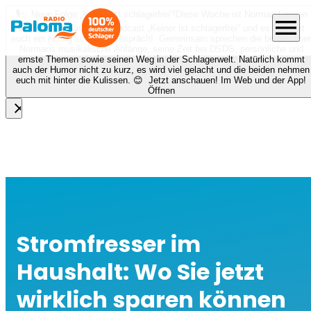
🎙️✨ Neue Folge „Keiner ist schlagerfrei“!
Diese Woche ist Norman Langen
menu
bei Nora zu Gast beim Podcast „Keiner ist schlagerfrei“ und es erwartet
euch ein richtig schönes Gespräch! Gemeinsam sprechen die beiden über
Normans musikalische Anfänge, seine Zeit bei DSDS, persönliche und
ernste Themen sowie seinen Weg in der Schlagerwelt. Natürlich kommt
auch der Humor nicht zu kurz, es wird viel gelacht und die beiden nehmen
euch mit hinter die Kulissen. 😊 Jetzt anschauen! Im Web und der App!
Öffnen
close
Stromfresser im
Haushalt: Wo Sie jetzt
wirklich sparen können