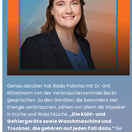
Stromfresser im Haushalt: Wo Sie jetzt
play_arrow
Genau darüber hat Radio Paloma mit Dr. Grit
wirklich sparen können
Kittelmann von der Verbraucherzentrale Berlin
00:00
01:56
gesprochen. Zu den Geräten, die besonders viel
Energie verbrauchen, zählen vor allem die Klassiker
in Küche und Waschküche.
„Die Kühl- und
Gefriergeräte sowie Waschmaschine und
Trockner, die gehören auf jeden Fall dazu.“
Sie