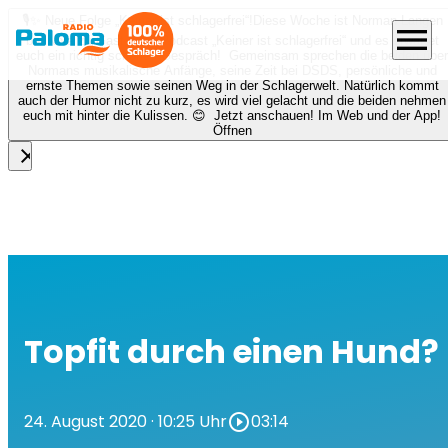
🎙️✨ Neue Folge „Keiner ist schlagerfrei“!
Diese Woche ist Norman Langen
menu
bei Nora zu Gast beim Podcast „Keiner ist schlagerfrei“ und es erwartet
euch ein richtig schönes Gespräch! Gemeinsam sprechen die beiden über
Normans musikalische Anfänge, seine Zeit bei DSDS, persönliche und
ernste Themen sowie seinen Weg in der Schlagerwelt. Natürlich kommt
auch der Humor nicht zu kurz, es wird viel gelacht und die beiden nehmen
euch mit hinter die Kulissen. 😊 Jetzt anschauen! Im Web und der App!
Öffnen
close
Topfit durch einen Hund?
24. August 2020
· 10:25 Uhr
play_circle_outline
03:14