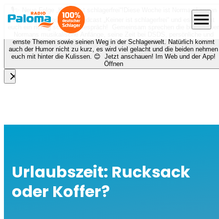
🎙️✨ Neue Folge „Keiner ist schlagerfrei“!
Diese Woche ist Norman Langen
menu
bei Nora zu Gast beim Podcast „Keiner ist schlagerfrei“ und es erwartet
euch ein richtig schönes Gespräch! Gemeinsam sprechen die beiden über
Normans musikalische Anfänge, seine Zeit bei DSDS, persönliche und
ernste Themen sowie seinen Weg in der Schlagerwelt. Natürlich kommt
auch der Humor nicht zu kurz, es wird viel gelacht und die beiden nehmen
euch mit hinter die Kulissen. 😊 Jetzt anschauen! Im Web und der App!
Öffnen
close
Urlaubszeit: Rucksack
oder Koffer?