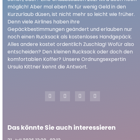
play_arrow
Urlaubszeit: Rucksack oder Koffer?
möglich! Aber mal eben fix für wenig Geld in den
00:00
03:52
Kurzurlaub düsen, ist nicht mehr so leicht wie früher.
Denn viele Airlines haben ihre
Gepäckbestimmungen geändert und erlauben nur
noch einen Rucksack als kostenloses Handgepäck.
Alles andere kostet ordentlich Zuschlag! Wofür also
entscheiden? Den kleinen Rucksack oder doch den
komfortablen Koffer? Unsere Ordnungsexpertin
Ursula Kittner kennt die Antwort.
Das könnte Sie auch interessieren