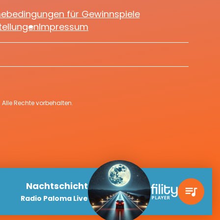
mebedingungen für Gewinnspiele
tellungen
Impressum
Alle Rechte vorbehalten.
Nachtschicht
queue_music
Radio Paloma Live