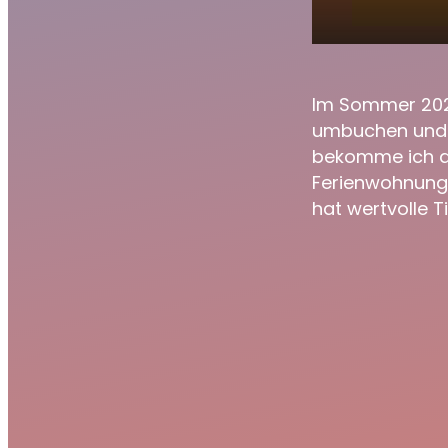
Was tun
play_arrow
abgesa
Im Sommer 2020
umbuchen und d
bekomme ich da
Ferienwohnunge
hat wertvolle T