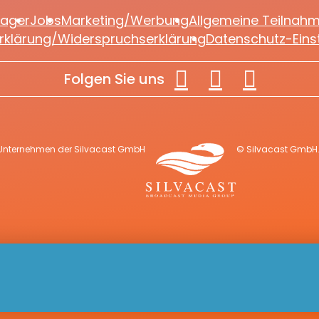
lager
Jobs
Marketing/Werbung
Allgemeine Teilnah
rklärung/Widerspruchserklärung
Datenschutz-Eins
Folgen Sie uns
 Unternehmen der Silvacast GmbH
© Silvacast GmbH. 