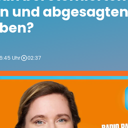
en und abgesagte
uben?
06:45 Uhr
02:37
play_circle_outline