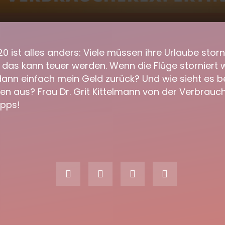
 bei stornierten Flügen und
00:00
gten Urlauben?
 ist alles anders: Viele müssen ihre Urlaube storn
as kann teuer werden. Wenn die Flüge storniert 
nn einfach mein Geld zurück? Und wie sieht es be
n aus? Frau Dr. Grit Kittelmann von der Verbrauche
ipps!