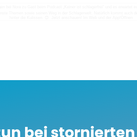
n bei Nora zu Gast beim Podcast „Keiner ist schlagerfrei“ und es erwartet
nste Themen sowie seinen Weg in der Schlagerwelt. Natürlich kommt auch der
hinter die Kulissen. 😊 Jetzt anschauen! Im Web und der App!
Öffnen
un bei stornierten