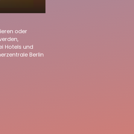
02:37
ieren oder
werden,
i Hotels und
rzentrale Berlin