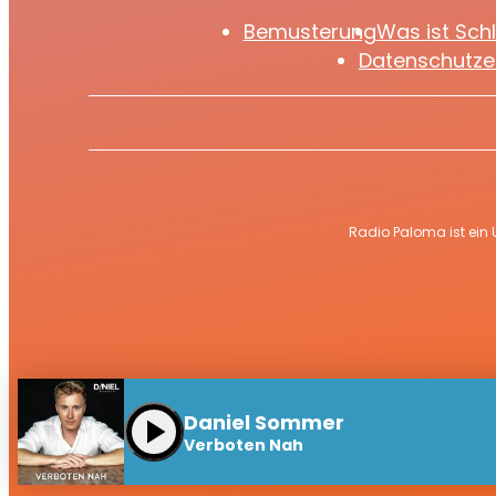
Bemusterung
Was ist Sch
Datenschutze
Radio Paloma ist ein
Daniel Sommer
play_arrow
Verboten Nah