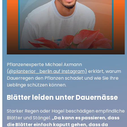
Wenn Regen den Pflanzen schadet: Tipps
play_arrow
Pflanzenexperte Michael Axmann
von Pflanzenexperte Michael Axmann
(@planterior_berlin auf Instagram)
erklärt, warum
00:00
03:14
Dauerregen den Pflanzen schadet und wie Sie Ihre
Lieblinge schützen können.
Blätter leiden unter Dauernässe
Starker Regen oder Hagel beschädigen empfindliche
Blätter und Stängel.
„Da kann es passieren, dass
die Blätter einfach kaputt gehen, dass da