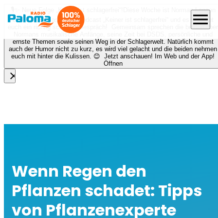
🎙️✨ Neue Folge „Keiner ist schlagerfrei“!
Diese Woche ist Norman Langen
menu
bei Nora zu Gast beim Podcast „Keiner ist schlagerfrei“ und es erwartet
euch ein richtig schönes Gespräch! Gemeinsam sprechen die beiden über
Normans musikalische Anfänge, seine Zeit bei DSDS, persönliche und
ernste Themen sowie seinen Weg in der Schlagerwelt. Natürlich kommt
auch der Humor nicht zu kurz, es wird viel gelacht und die beiden nehmen
euch mit hinter die Kulissen. 😊 Jetzt anschauen! Im Web und der App!
Öffnen
close
Wenn Regen den
Pflanzen schadet: Tipps
von Pflanzenexperte