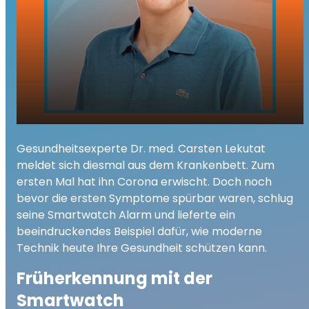
Wie Smartwatches Ihre Gesundheit
Gesundheitsexperte Dr. med. Carsten Lekutat
retten können und was Sie über die
play_arrow
meldet sich diesmal aus dem Krankenbett. Zum
Corona-Variante „Nimbus“ wissen
ersten Mal hat ihn Corona erwischt. Doch noch
sollten
bevor die ersten Symptome spürbar waren, schlug
00:00
03:53
seine Smartwatch Alarm und lieferte ein
beeindruckendes Beispiel dafür, wie moderne
Technik heute Ihre Gesundheit schützen kann.
Früherkennung mit der
Smartwatch