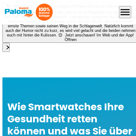
🎙️✨ Neue Folge „Keiner ist schlagerfrei“!
Diese Woche ist Norman Langen
menu
bei Nora zu Gast beim Podcast „Keiner ist schlagerfrei“ und es erwartet
euch ein richtig schönes Gespräch! Gemeinsam sprechen die beiden über
Normans musikalische Anfänge, seine Zeit bei DSDS, persönliche und
ernste Themen sowie seinen Weg in der Schlagerwelt. Natürlich kommt
auch der Humor nicht zu kurz, es wird viel gelacht und die beiden nehmen
euch mit hinter die Kulissen. 😊 Jetzt anschauen! Im Web und der App!
Öffnen
close
Wie Smartwatches Ihre
Gesundheit retten
können und was Sie über