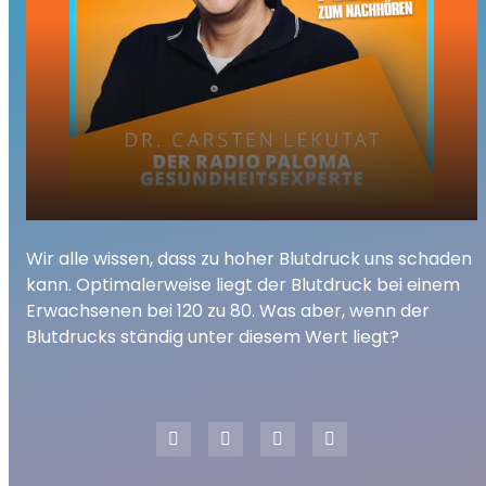
play_arrow
Wir alle wissen, dass zu hoher Blutdruck uns schaden
Zu niedriger Blutdruck
kann. Optimalerweise liegt der Blutdruck bei einem
00:00
02:44
Erwachsenen bei 120 zu 80. Was aber, wenn der
Blutdrucks ständig unter diesem Wert liegt?