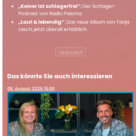
„Keiner ist schlagerfrei“:
Der Schlager-
Podcast von Radio Paloma.
„Laut & lebendig“
: Das neue Album von Tanja
Lasch, jetzt überall erhältlich.
Tanja Lasch
Das könnte Sie auch interessieren
06
. August 2026 15:00