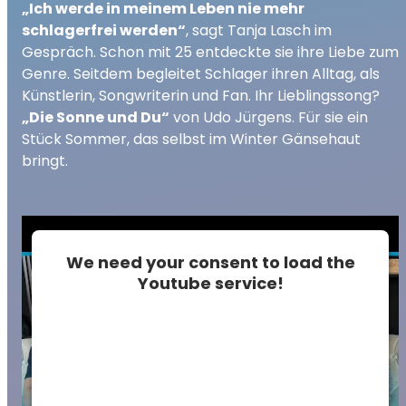
„Ich werde in meinem Leben nie mehr
schlagerfrei werden“
, sagt Tanja Lasch im
Gespräch. Schon mit 25 entdeckte sie ihre Liebe zum
Genre. Seitdem begleitet Schlager ihren Alltag, als
Künstlerin, Songwriterin und Fan. Ihr Lieblingssong?
„Die Sonne und Du“
von Udo Jürgens. Für sie ein
Stück Sommer, das selbst im Winter Gänsehaut
bringt.
We need your consent to load the
Youtube service!
This content is not permitted to load due to
trackers that are not disclosed to the
visitor. The website owner needs to setup
the site with their CMP to add this content