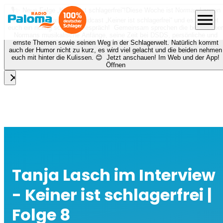
🎙️✨ Neue Folge „Keiner ist schlagerfrei“!
Diese Woche ist Norman Langen
menu
bei Nora zu Gast beim Podcast „Keiner ist schlagerfrei“ und es erwartet
euch ein richtig schönes Gespräch! Gemeinsam sprechen die beiden über
Normans musikalische Anfänge, seine Zeit bei DSDS, persönliche und
ernste Themen sowie seinen Weg in der Schlagerwelt. Natürlich kommt
auch der Humor nicht zu kurz, es wird viel gelacht und die beiden nehmen
euch mit hinter die Kulissen. 😊 Jetzt anschauen! Im Web und der App!
Öffnen
close
Tanja Lasch im Interview
- Keiner ist schlagerfrei |
Folge 8