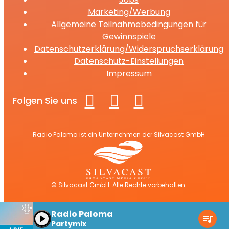
Marketing/Werbung
Allgemeine Teilnahmebedingungen für
Gewinnspiele
Datenschutzerklärung/Widerspruchserklärung
Datenschutz-Einstellungen
Impressum
Folgen Sie uns
Radio Paloma ist ein Unternehmen der Silvacast GmbH
© Silvacast GmbH. Alle Rechte vorbehalten.
Radio Paloma
play_arrow
queue_music
Partymix