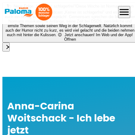
🎙️✨ Neue Folge „Keiner ist schlagerfrei“!
Diese Woche ist Norman Langen
menu
bei Nora zu Gast beim Podcast „Keiner ist schlagerfrei“ und es erwartet
euch ein richtig schönes Gespräch! Gemeinsam sprechen die beiden über
Normans musikalische Anfänge, seine Zeit bei DSDS, persönliche und
ernste Themen sowie seinen Weg in der Schlagerwelt. Natürlich kommt
auch der Humor nicht zu kurz, es wird viel gelacht und die beiden nehmen
euch mit hinter die Kulissen. 😊 Jetzt anschauen! Im Web und der App!
Öffnen
close
Anna-Carina
Woitschack - Ich lebe
jetzt