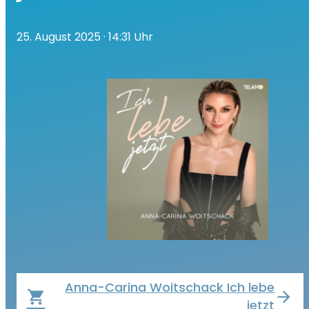
25. August 2025
· 14:31 Uhr
Anna-Carina Woitschack Ich lebe
local_grocery_store
jetzt