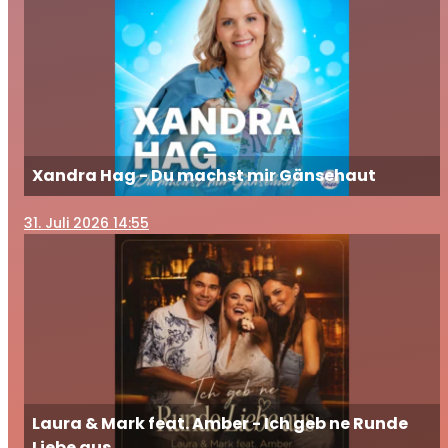
Xandra Hag - Du machst mir Gänsehaut
31
. Juli 2026 14:55
Laura & Mark feat. Amber - Ich geb ne Runde
Liebe aus