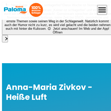
🎙️✨ Neue Folge „Keiner ist schlagerfrei“!
Diese Woche ist Norman Langen
menu
bei Nora zu Gast beim Podcast „Keiner ist schlagerfrei“ und es erwartet
euch ein richtig schönes Gespräch! Gemeinsam sprechen die beiden über
Normans musikalische Anfänge, seine Zeit bei DSDS, persönliche und
ernste Themen sowie seinen Weg in der Schlagerwelt. Natürlich kommt
auch der Humor nicht zu kurz, es wird viel gelacht und die beiden nehmen
euch mit hinter die Kulissen. 😊 Jetzt anschauen! Im Web und der App!
Öffnen
close
Anna-Maria Zivkov -
Heiße Luft