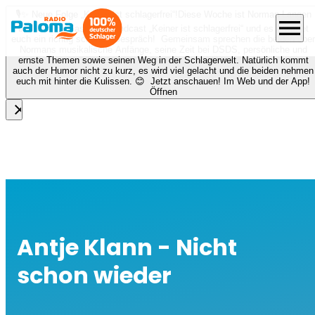
🎙️✨ Neue Folge „Keiner ist schlagerfrei“!
Diese Woche ist Norman Langen
menu
bei Nora zu Gast beim Podcast „Keiner ist schlagerfrei“ und es erwartet
euch ein richtig schönes Gespräch! Gemeinsam sprechen die beiden über
Normans musikalische Anfänge, seine Zeit bei DSDS, persönliche und
ernste Themen sowie seinen Weg in der Schlagerwelt. Natürlich kommt
auch der Humor nicht zu kurz, es wird viel gelacht und die beiden nehmen
euch mit hinter die Kulissen. 😊 Jetzt anschauen! Im Web und der App!
Öffnen
close
Antje Klann - Nicht
schon wieder