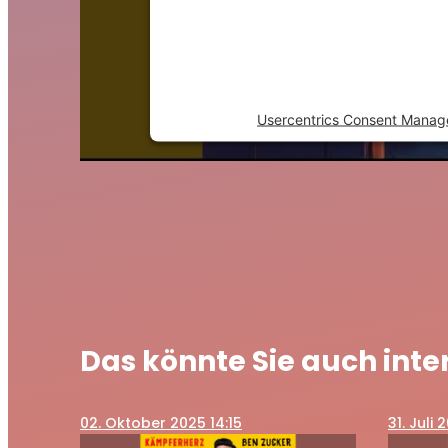
visitor. The website owner nee
the site with their CMP to 
content to the list of technol
Powered by
Usercentrics Consent Manag
Das könnte Sie auch inte
02
. Oktober 2025 14:15
31
. Juli 