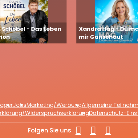
 Schöbel - Das Leben
Xandra Hag - Du m
chön
mir Gänsehaut
lager
Jobs
Marketing/Werbung
Allgemeine Teilnah
rklärung/Widerspruchserklärung
Datenschutz-Eins
Folgen Sie uns