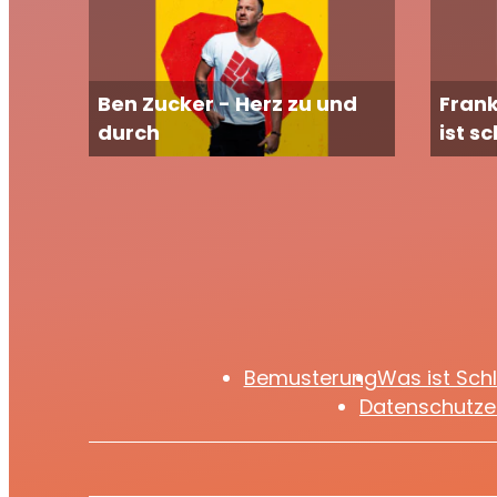
Ben Zucker - Herz zu und
Frank
durch
ist s
Bemusterung
Was ist Sch
Datenschutze