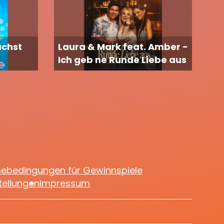
achst
Laura & Mark feat. Amber -
Ich geb ne Runde Liebe aus
mebedingungen für Gewinnspiele
tellungen
Impressum