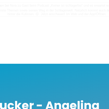
n bei Nora zu Gast beim Podcast „Keiner ist schlagerfrei“ und es erwartet
nste Themen sowie seinen Weg in der Schlagerwelt. Natürlich kommt auch der
hinter die Kulissen. 😊 Jetzt anschauen! Im Web und der App!
Öffnen
ucker - Angelina