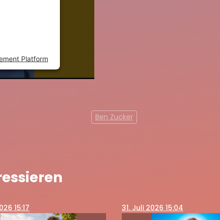
ds to setup
add this
ogies used.
ement Platform
Ben Zucker
ressieren
2026 15:17
31
. Juli 2026 15:04