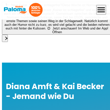
🎙️✨ Neue Folge „Keiner ist schlagerfrei“!
Diese Woche ist Norman Langen
menu
bei Nora zu Gast beim Podcast „Keiner ist schlagerfrei“ und es erwartet
euch ein richtig schönes Gespräch! Gemeinsam sprechen die beiden über
Normans musikalische Anfänge, seine Zeit bei DSDS, persönliche und
ernste Themen sowie seinen Weg in der Schlagerwelt. Natürlich kommt
auch der Humor nicht zu kurz, es wird viel gelacht und die beiden nehmen
euch mit hinter die Kulissen. 😊 Jetzt anschauen! Im Web und der App!
Öffnen
close
Diana Amft & Kai Becker
- Jemand wie Du