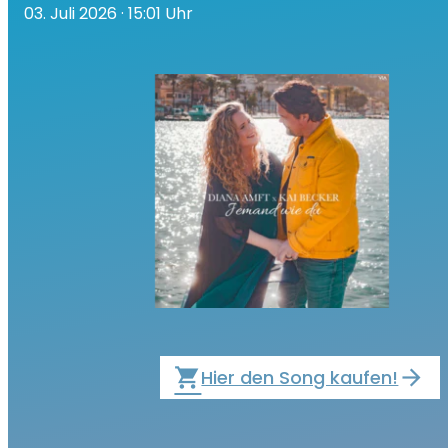
03. Juli 2026
· 15:01 Uhr
local_grocery_store
Hier den Song kaufen!