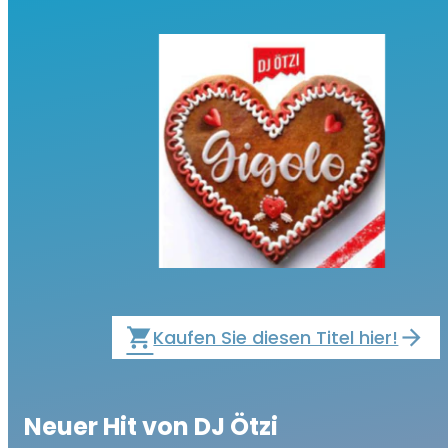
local_grocery_store
Kaufen Sie diesen Titel hier!
Neuer Hit von DJ Ötzi