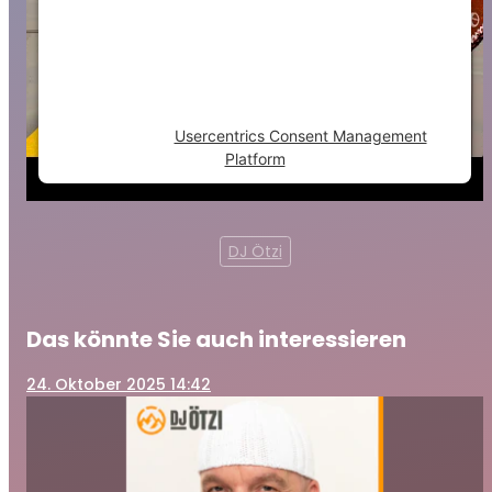
trackers that are not disclosed to the
visitor. The website owner needs to setup
the site with their CMP to add this content
to the list of technologies used.
Powered by
Usercentrics Consent Management
Platform
DJ Ötzi
Das könnte Sie auch interessieren
24
. Oktober 2025 14:42