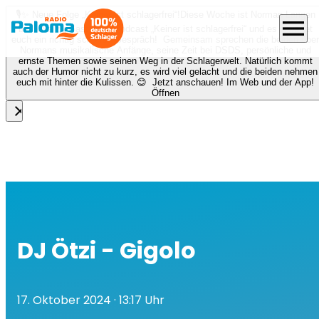
🎙️✨ Neue Folge „Keiner ist schlagerfrei“!
Diese Woche ist Norman Langen
menu
bei Nora zu Gast beim Podcast „Keiner ist schlagerfrei“ und es erwartet
euch ein richtig schönes Gespräch! Gemeinsam sprechen die beiden über
Normans musikalische Anfänge, seine Zeit bei DSDS, persönliche und
ernste Themen sowie seinen Weg in der Schlagerwelt. Natürlich kommt
auch der Humor nicht zu kurz, es wird viel gelacht und die beiden nehmen
euch mit hinter die Kulissen. 😊 Jetzt anschauen! Im Web und der App!
Öffnen
close
DJ Ötzi - Gigolo
17. Oktober 2024
· 13:17 Uhr