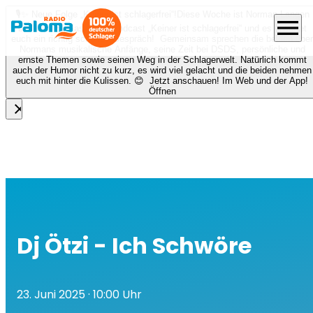
🎙️✨ Neue Folge „Keiner ist schlagerfrei“!
Diese Woche ist Norman Langen
menu
bei Nora zu Gast beim Podcast „Keiner ist schlagerfrei“ und es erwartet
euch ein richtig schönes Gespräch! Gemeinsam sprechen die beiden über
Normans musikalische Anfänge, seine Zeit bei DSDS, persönliche und
ernste Themen sowie seinen Weg in der Schlagerwelt. Natürlich kommt
auch der Humor nicht zu kurz, es wird viel gelacht und die beiden nehmen
euch mit hinter die Kulissen. 😊 Jetzt anschauen! Im Web und der App!
Öffnen
close
Dj Ötzi - Ich Schwöre
23. Juni 2025
· 10:00 Uhr