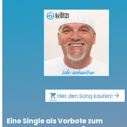
local_grocery_store
Hier den Song kaufen!
Eine Single als Vorbote zum