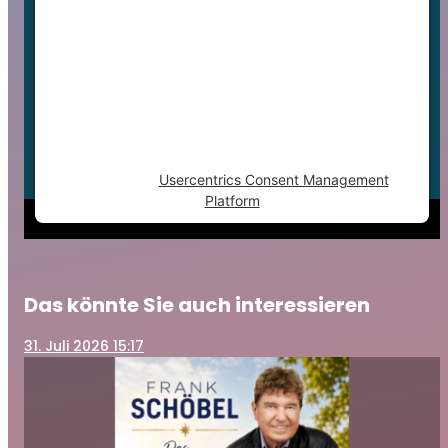
This content is not permitted to load due to
trackers that are not disclosed to the
visitor. The website owner needs to setup
the site with their CMP to add this content
to the list of technologies used.
Powered by
Usercentrics Consent Management
Platform
Das könnte Sie auch interessieren
31
. Juli 2026 15:17