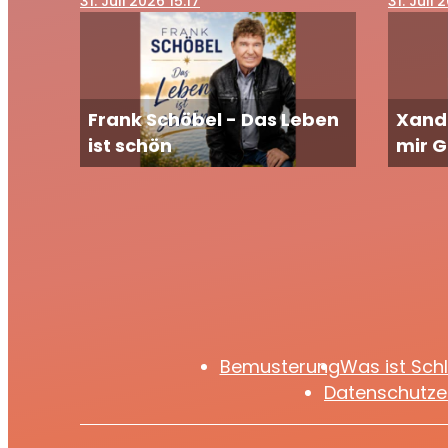
31
. Juli 2026 15:17
31
. Juli 
Frank Schöbel - Das Leben
Xand
ist schön
mir 
Bemusterung
Was ist Sch
Datenschutze