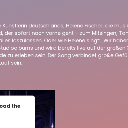
hste Künstlerin Deutschlands, Helene Fischer, die 
 der sofort nach vorne geht – zum Mitsingen, Tan
les loszulassen. Oder wie Helene singt: „Wir haben 
 Studioalbums und wird bereits live auf der große
nde zu erleben sein. Der Song verbindet große Gef
aut sein.
load the
to load due