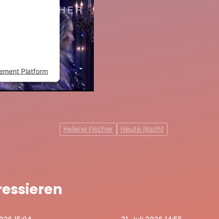
osed to the
ds to setup
add this
ogies used.
ement Platform
Helene Fischer
Heute Nacht
ressieren