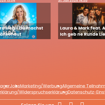
2026 15:04
31
. Juli 2026 14:55
ra Hag - Du machst
Laura & Mark feat. 
Gänsehaut
Ich geb ne Runde Li
lager
Jobs
Marketing/Werbung
Allgemeine Teilnah
rklärung/Widerspruchserklärung
Datenschutz-Eins