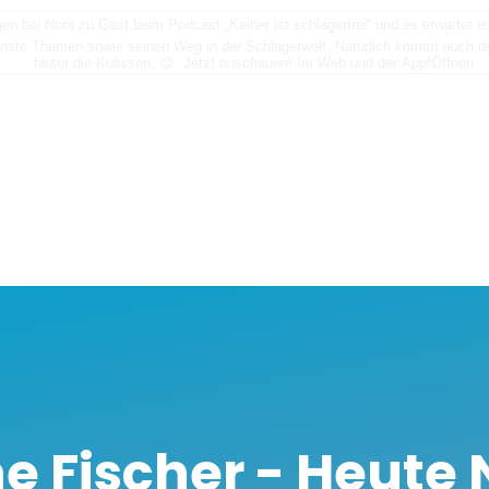
n bei Nora zu Gast beim Podcast „Keiner ist schlagerfrei“ und es erwartet
nste Themen sowie seinen Weg in der Schlagerwelt. Natürlich kommt auch der
hinter die Kulissen. 😊 Jetzt anschauen! Im Web und der App!
Öffnen
e Fischer - Heute