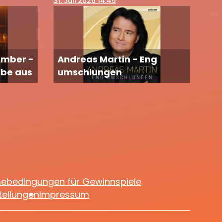
31
. Juli 2026 14:45
Amber -
Andreas Martin - Eng
ebe aus
umschlungen
mebedingungen für Gewinnspiele
tellungen
Impressum