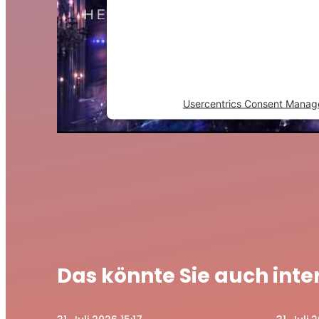
to trackers that are not discl
visitor. The website owner nee
the site with their CMP to 
content to the list of technol
Powered by
Usercentrics Consent Manag
Das könnte Sie auch inte