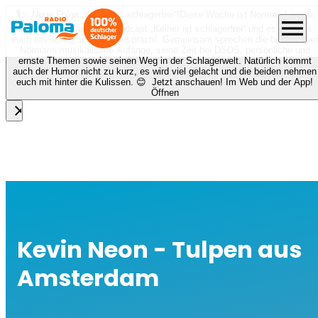
🎙️✨ Neue Folge „Keiner ist schlagerfrei“!
Diese Woche ist Norman Langen
menu
bei Nora zu Gast beim Podcast „Keiner ist schlagerfrei“ und es erwartet
euch ein richtig schönes Gespräch! Gemeinsam sprechen die beiden über
Normans musikalische Anfänge, seine Zeit bei DSDS, persönliche und
ernste Themen sowie seinen Weg in der Schlagerwelt. Natürlich kommt
auch der Humor nicht zu kurz, es wird viel gelacht und die beiden nehmen
euch mit hinter die Kulissen. 😊 Jetzt anschauen! Im Web und der App!
Öffnen
close
Kevin Neon - Tulpen aus
Amsterdam