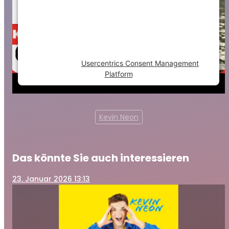
trackers that are not disclosed to the
visitor. The website owner needs to setup
the site with their CMP to add this content
to the list of technologies used.
Powered by
Usercentrics Consent Management
Platform
Kevin Neon
Das könnte Sie auch interessieren
23
. Januar 2026 13:13