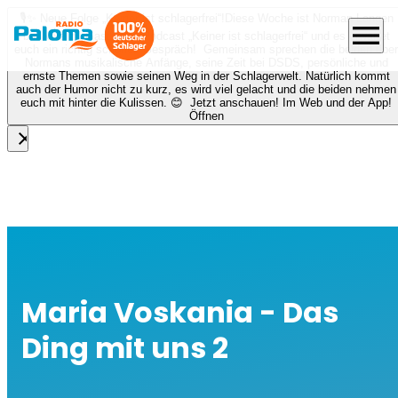
🎙️✨ Neue Folge „Keiner ist schlagerfrei“!
Diese Woche ist Norman Langen
menu
bei Nora zu Gast beim Podcast „Keiner ist schlagerfrei“ und es erwartet
euch ein richtig schönes Gespräch! Gemeinsam sprechen die beiden über
Normans musikalische Anfänge, seine Zeit bei DSDS, persönliche und
ernste Themen sowie seinen Weg in der Schlagerwelt. Natürlich kommt
auch der Humor nicht zu kurz, es wird viel gelacht und die beiden nehmen
euch mit hinter die Kulissen. 😊 Jetzt anschauen! Im Web und der App!
Öffnen
close
Maria Voskania - Das
Ding mit uns 2