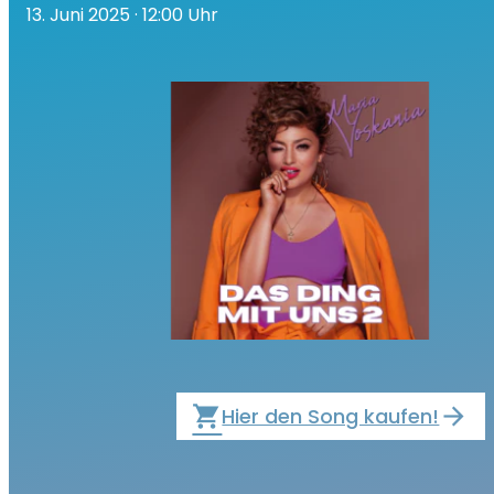
13. Juni 2025
· 12:00 Uhr
local_grocery_store
Hier den Song kaufen!