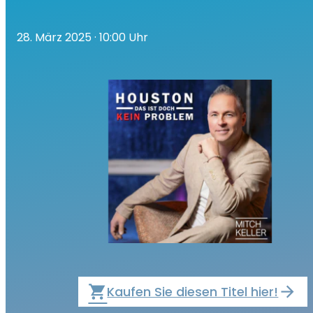
28. März 2025
· 10:00 Uhr
local_grocery_store
Kaufen Sie diesen Titel hier!