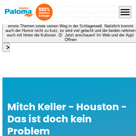
🎙️✨ Neue Folge „Keiner ist schlagerfrei“!
Diese Woche ist Norman Langen
menu
bei Nora zu Gast beim Podcast „Keiner ist schlagerfrei“ und es erwartet
euch ein richtig schönes Gespräch! Gemeinsam sprechen die beiden über
Normans musikalische Anfänge, seine Zeit bei DSDS, persönliche und
ernste Themen sowie seinen Weg in der Schlagerwelt. Natürlich kommt
auch der Humor nicht zu kurz, es wird viel gelacht und die beiden nehmen
euch mit hinter die Kulissen. 😊 Jetzt anschauen! Im Web und der App!
Öffnen
close
Mitch Keller - Houston -
Das ist doch kein
Problem