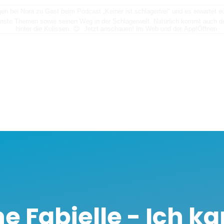
n bei Nora zu Gast beim Podcast „Keiner ist schlagerfrei“ und es erwartet
nste Themen sowie seinen Weg in der Schlagerwelt. Natürlich kommt auch der
hinter die Kulissen. 😊 Jetzt anschauen! Im Web und der App!
Öffnen
e Fabielle - Ich ka