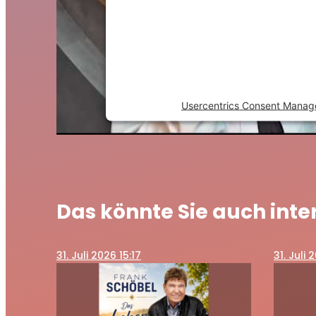
This content is not permitted 
to trackers that are not discl
visitor. The website owner nee
the site with their CMP to 
content to the list of technol
Powered by
Usercentrics Consent Manag
Das könnte Sie auch inte
31
. Juli 2026 15:17
31
. Juli 