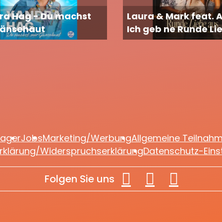
ra Hag - Du machst
Laura & Mark feat. 
Gänsehaut
Ich geb ne Runde Li
lager
Jobs
Marketing/Werbung
Allgemeine Teilnah
rklärung/Widerspruchserklärung
Datenschutz-Eins
Folgen Sie uns