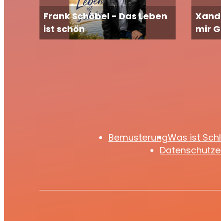
Frank Schöbel - Das Leben
Xand
ist schön
mir 
Bemusterung
Was ist Sch
Datenschutze