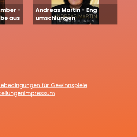
Amber -
Andreas Martin - Eng
ebe aus
umschlungen
mebedingungen für Gewinnspiele
tellungen
Impressum