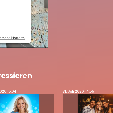
to load due
osed to the
ds to setup
add this
ogies used.
ement Platform
ressieren
2026 15:04
31
. Juli 2026 14:55