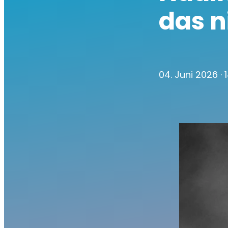
das n
04. Juni 2026
·