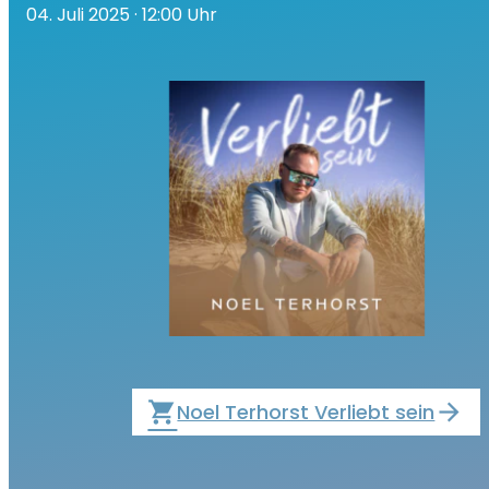
04. Juli 2025
· 12:00 Uhr
local_grocery_store
Noel Terhorst Verliebt sein