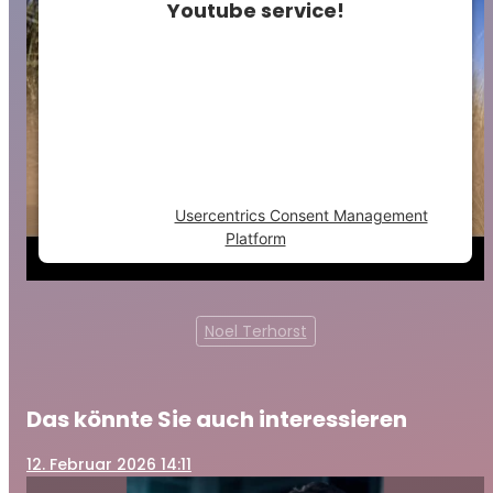
Youtube service!
This content is not permitted to load due to
trackers that are not disclosed to the
visitor. The website owner needs to setup
the site with their CMP to add this content
to the list of technologies used.
Powered by
Usercentrics Consent Management
Platform
Noel Terhorst
Das könnte Sie auch interessieren
12
. Februar 2026 14:11