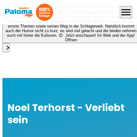
🎙️✨ Neue Folge „Keiner ist schlagerfrei“!
Diese Woche ist Norman Langen
menu
bei Nora zu Gast beim Podcast „Keiner ist schlagerfrei“ und es erwartet
euch ein richtig schönes Gespräch! Gemeinsam sprechen die beiden über
Normans musikalische Anfänge, seine Zeit bei DSDS, persönliche und
ernste Themen sowie seinen Weg in der Schlagerwelt. Natürlich kommt
auch der Humor nicht zu kurz, es wird viel gelacht und die beiden nehmen
euch mit hinter die Kulissen. 😊 Jetzt anschauen! Im Web und der App!
Öffnen
close
Noel Terhorst - Verliebt
sein