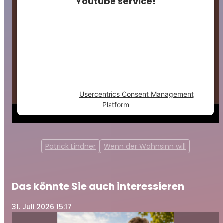
Youtube service!
This content is not permitted to load due to
trackers that are not disclosed to the
visitor. The website owner needs to setup
the site with their CMP to add this content
to the list of technologies used.
Powered by
Usercentrics Consent Management
Platform
Patrick Lindner
Wenn der Wahnsinn will
Das könnte Sie auch interessieren
31
. Juli 2026 15:17