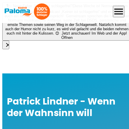
🎙️✨ Neue Folge „Keiner ist schlagerfrei“!
Diese Woche ist Norman Langen
menu
bei Nora zu Gast beim Podcast „Keiner ist schlagerfrei“ und es erwartet
euch ein richtig schönes Gespräch! Gemeinsam sprechen die beiden über
Normans musikalische Anfänge, seine Zeit bei DSDS, persönliche und
ernste Themen sowie seinen Weg in der Schlagerwelt. Natürlich kommt
auch der Humor nicht zu kurz, es wird viel gelacht und die beiden nehmen
euch mit hinter die Kulissen. 😊 Jetzt anschauen! Im Web und der App!
Öffnen
close
Patrick Lindner - Wenn
der Wahnsinn will