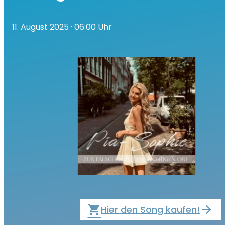
11. August 2025
· 06:00 Uhr
local_grocery_store
Hier den Song kaufen!