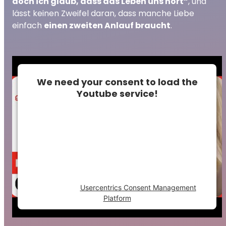
doch ich glaub, dass das Leben uns hört“
, und
lässt keinen Zweifel daran, dass manche Liebe
einfach
einen zweiten Anlauf braucht
.
We need your consent to load the
Youtube service!
This content is not permitted to load due to
trackers that are not disclosed to the
visitor. The website owner needs to setup
the site with their CMP to add this content
to the list of technologies used.
Powered by
Usercentrics Consent Management
Platform