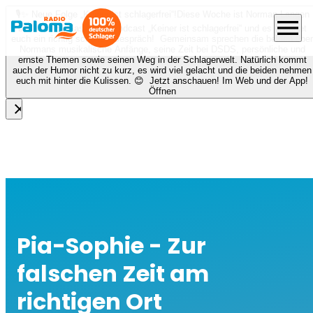
🎙️✨ Neue Folge „Keiner ist schlagerfrei“!
Diese Woche ist Norman Langen
menu
bei Nora zu Gast beim Podcast „Keiner ist schlagerfrei“ und es erwartet
euch ein richtig schönes Gespräch! Gemeinsam sprechen die beiden über
Normans musikalische Anfänge, seine Zeit bei DSDS, persönliche und
ernste Themen sowie seinen Weg in der Schlagerwelt. Natürlich kommt
auch der Humor nicht zu kurz, es wird viel gelacht und die beiden nehmen
euch mit hinter die Kulissen. 😊 Jetzt anschauen! Im Web und der App!
Öffnen
close
Pia-Sophie - Zur
falschen Zeit am
richtigen Ort