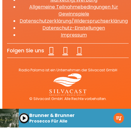
Allgemeine Teilnahmebedingungen für
Gewinnspiele
Datenschutzerklärung/Widerspruchserklärung
Datenschutz-Einstellungen
Impressum
Folgen Sie uns
Radio Paloma ist ein Unternehmen der Silvacast GmbH
© Silvacast GmbH. Alle Rechte vorbehalten.
Brunner & Brunner
play_arrow
queue_music
Prosecco Für Alle