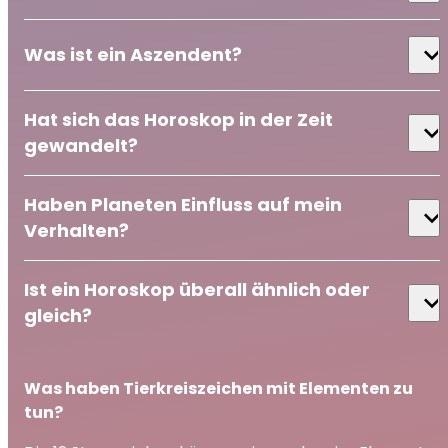
expand_more
Was ist ein Aszendent?
Hat sich das Horoskop in der Zeit
expand_more
gewandelt?
Haben Planeten Einfluss auf mein
expand_more
Verhalten?
Ist ein Horoskop überall ähnlich oder
expand_more
gleich?
Was haben Tierkreiszeichen mit Elementen zu
tun?