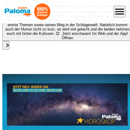
🎙️✨ Neue Folge „Keiner ist schlagerfrei“!
Diese Woche ist Norman Langen
menu
bei Nora zu Gast beim Podcast „Keiner ist schlagerfrei“ und es erwartet
euch ein richtig schönes Gespräch! Gemeinsam sprechen die beiden über
Normans musikalische Anfänge, seine Zeit bei DSDS, persönliche und
ernste Themen sowie seinen Weg in der Schlagerwelt. Natürlich kommt
auch der Humor nicht zu kurz, es wird viel gelacht und die beiden nehmen
euch mit hinter die Kulissen. 😊 Jetzt anschauen! Im Web und der App!
Öffnen
close