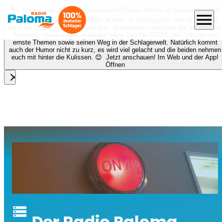
🎙️✨ Neue Folge „Keiner ist schlagerfrei“!
Diese Woche ist Norman Langen
menu
bei Nora zu Gast beim Podcast „Keiner ist schlagerfrei“ und es erwartet
euch ein richtig schönes Gespräch! Gemeinsam sprechen die beiden über
Normans musikalische Anfänge, seine Zeit bei DSDS, persönliche und
ernste Themen sowie seinen Weg in der Schlagerwelt. Natürlich kommt
auch der Humor nicht zu kurz, es wird viel gelacht und die beiden nehmen
euch mit hinter die Kulissen. 😊 Jetzt anschauen! Im Web und der App!
Öffnen
close
storage
Der Radio Paloma