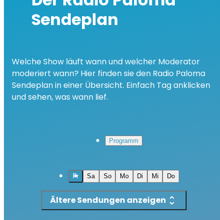
Sendeplan
Welche Show läuft wann und welcher Moderator
moderiert wann? Hier finden sie den Radio Paloma
Sendeplan in einer Übersicht. Einfach Tag anklicken
und sehen, was wann lief.
Programm
Fr
Sa
So
Mo
Di
Mi
Do
Ältere Sendungen anzeigen
unfold_more