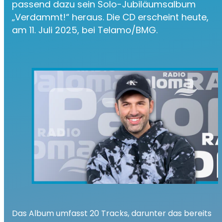
passend dazu sein Solo-Jubiläumsalbum
„Verdammt!“ heraus. Die CD erscheint heute,
am 11. Juli 2025, bei Telamo/BMG.
Das Album umfasst 20 Tracks, darunter das bereits