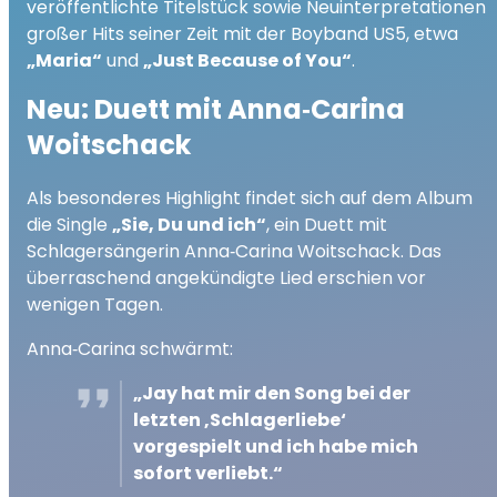
veröffentlichte Titelstück sowie Neuinterpretationen
großer Hits seiner Zeit mit der Boyband US5, etwa
„Maria“
und
„Just Because of You“
.
Neu: Duett mit Anna‑Carina
Woitschack
Als besonderes Highlight findet sich auf dem Album
die Single
„Sie, Du und ich“
, ein Duett mit
Schlagersängerin Anna‑Carina Woitschack. Das
überraschend angekündigte Lied erschien vor
wenigen Tagen.
Anna‑Carina schwärmt:
„Jay hat mir den Song bei der
letzten ‚Schlagerliebe‘
vorgespielt und ich habe mich
sofort verliebt.“