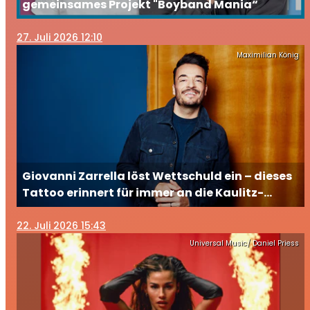
gemeinsames Projekt "Boyband Mania“
27
. Juli 2026 12:10
Maximilian König
Giovanni Zarrella löst Wettschuld ein – dieses
Tattoo erinnert für immer an die Kaulitz-
Brüder
22
. Juli 2026 15:43
Universal Music/ Daniel Priess