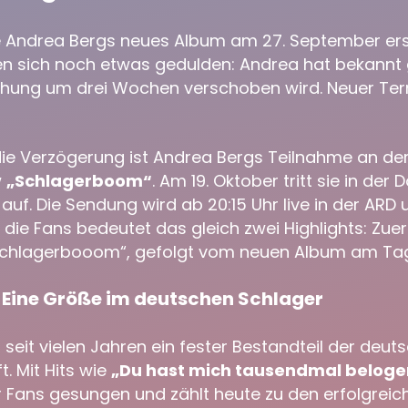
lte Andrea Bergs neues Album am 27. September er
n sich noch etwas gedulden: Andrea hat bekannt
ichung um drei Wochen verschoben wird. Neuer Termi
die Verzögerung ist Andrea Bergs Teilnahme an de
w
„Schlagerboom“
. Am 19. Oktober tritt sie in der
auf. Die Sendung wird ab 20:15 Uhr live in der ARD
 die Fans bedeutet das gleich zwei Highlights: Zue
„Schlagerbooom“, gefolgt vom neuen Album am Ta
 Eine Größe im deutschen Schlager
 seit vielen Jahren ein fester Bestandteil der deut
. Mit Hits wie
„Du hast mich tausendmal beloge
er Fans gesungen und zählt heute zu den erfolgreic