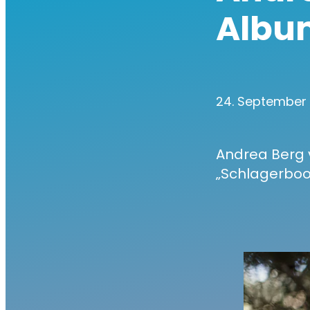
Albu
24. September
Andrea Berg v
„Schlagerbooo