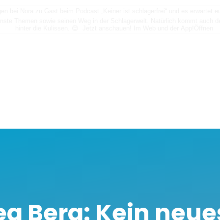
n bei Nora zu Gast beim Podcast „Keiner ist schlagerfrei“ und es erwartet
nste Themen sowie seinen Weg in der Schlagerwelt. Natürlich kommt auch der
hinter die Kulissen. 😊 Jetzt anschauen! Im Web und der App!
Öffnen
a Berg: Kein neue