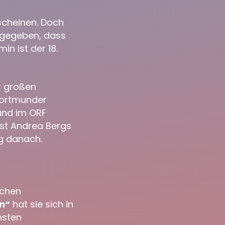
scheinen. Doch
 gegeben, dass
n ist der 18.
r großen
 Dortmunder
 und im ORF
rst Andrea Bergs
g danach.
schen
n“
hat sie sich in
hsten