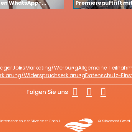
nen WhatsApp-
Premiereauftritt mit
el: Fans dürfen sich
Freundin
xklusive Einblicke
en
lager
Jobs
Marketing/Werbung
Allgemeine Teilnah
rklärung/Widerspruchserklärung
Datenschutz-Eins
Folgen Sie uns
 Unternehmen der Silvacast GmbH
© Silvacast GmbH. 