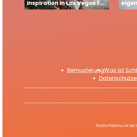
Inspiration in Las Vegas für
eige
neue Tour
Chann
auf e
freu
Bemusterung
Was ist Sch
Datenschutze
Radio Paloma ist ein