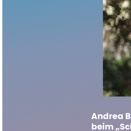
Andrea B
beim „S