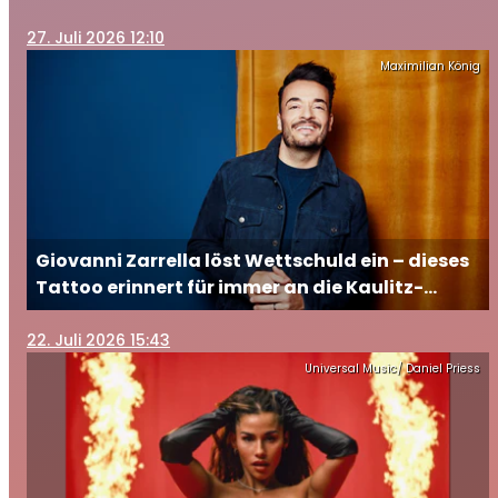
27
. Juli 2026 12:10
Maximilian König
Giovanni Zarrella löst Wettschuld ein – dieses
Tattoo erinnert für immer an die Kaulitz-
Brüder
22
. Juli 2026 15:43
Universal Music/ Daniel Priess