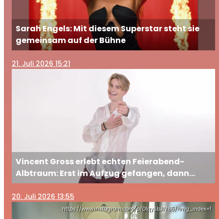
Sarah Engels: Mit diesem Superstar steht sie
gemeinsam auf der Bühne
21
. Juli 2026 15:21
Vincent Gross erlebt echten Feierabend-
Albtraum: Erst im Aufzug gefangen, dann
ausgesperrt
20
. Juli 2026 13:55
https://www.instagram.com/p/DIqySbJIV65/?img_index=1