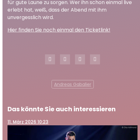
für gute Laune zu sorgen. Wer ihn schon einmal live
erlebt hat, weiß, dass der Abend mit ihm
unvergesslich wird.
Hier finden Sie noch einmal den Ticketlink!
Andreas Gabalier
Das könnte Sie auch interessieren
11
. März 2026 10:23