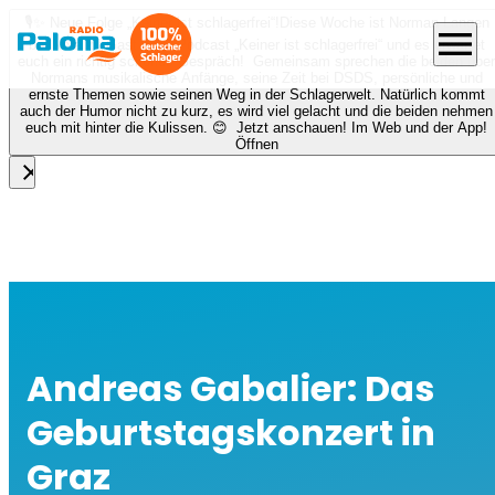
🎙️✨ Neue Folge „Keiner ist schlagerfrei“!
Diese Woche ist Norman Langen
menu
bei Nora zu Gast beim Podcast „Keiner ist schlagerfrei“ und es erwartet
euch ein richtig schönes Gespräch! Gemeinsam sprechen die beiden über
Normans musikalische Anfänge, seine Zeit bei DSDS, persönliche und
ernste Themen sowie seinen Weg in der Schlagerwelt. Natürlich kommt
auch der Humor nicht zu kurz, es wird viel gelacht und die beiden nehmen
euch mit hinter die Kulissen. 😊 Jetzt anschauen! Im Web und der App!
Öffnen
close
Andreas Gabalier: Das
Geburtstagskonzert in
Graz