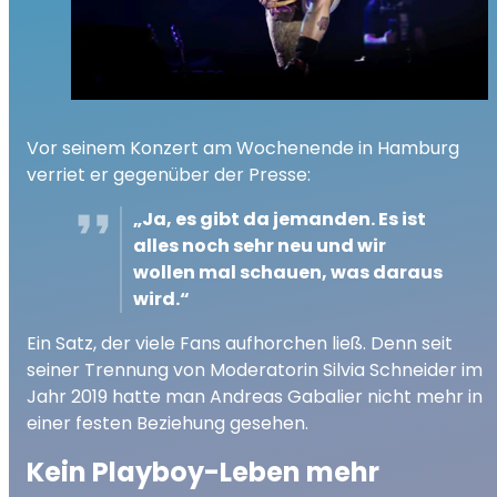
Vor seinem Konzert am Wochenende in Hamburg
verriet er gegenüber der Presse:
„Ja, es gibt da jemanden. Es ist
alles noch sehr neu und wir
wollen mal schauen, was daraus
wird.“
Ein Satz, der viele Fans aufhorchen ließ. Denn seit
seiner Trennung von Moderatorin Silvia Schneider im
Jahr 2019 hatte man Andreas Gabalier nicht mehr in
einer festen Beziehung gesehen.
Kein Playboy-Leben mehr