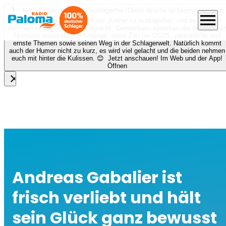
🎙️✨ Neue Folge „Keiner ist schlagerfrei“!
Diese Woche ist Norman Langen
menu
bei Nora zu Gast beim Podcast „Keiner ist schlagerfrei“ und es erwartet
euch ein richtig schönes Gespräch! Gemeinsam sprechen die beiden über
Normans musikalische Anfänge, seine Zeit bei DSDS, persönliche und
ernste Themen sowie seinen Weg in der Schlagerwelt. Natürlich kommt
auch der Humor nicht zu kurz, es wird viel gelacht und die beiden nehmen
euch mit hinter die Kulissen. 😊 Jetzt anschauen! Im Web und der App!
Öffnen
close
Andreas Gabalier ist
frisch verliebt und hält
sein Glück ganz bewusst