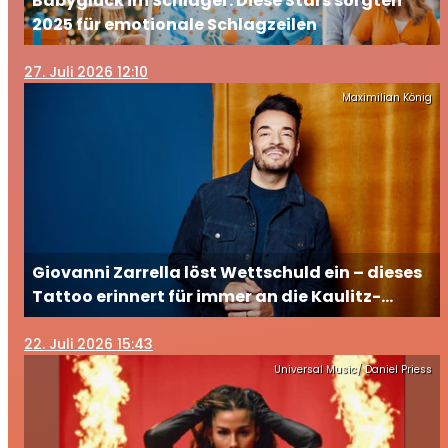
Babyglück im Schlager: Diese Stars sorgten
2025 für emotionale Schlagzeilen
27
. Juli 2026 12:10
Maximilian König
Giovanni Zarrella löst Wettschuld ein – dieses
Tattoo erinnert für immer an die Kaulitz-
Brüder
22
. Juli 2026 15:43
Universal Music/ Daniel Priess