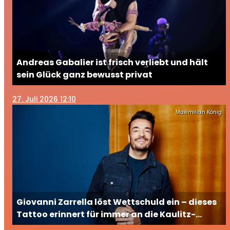
Andreas Gabalier ist frisch verliebt und hält
sein Glück ganz bewusst privat
27
. Juli 2026 12:10
Maximilian König
Giovanni Zarrella löst Wettschuld ein – dieses
Tattoo erinnert für immer an die Kaulitz-
Brüder