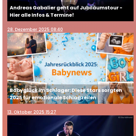
Andreas Gabalier geht auf Jubiläumstour -
Hier alle Infos & Termine!
28
. Dezember 2025 08:40
Babyglück im Schlager: Diese Stars sorgten
2025 für emotionale Schlagzeilen
13
. Oktober 2025 15:27