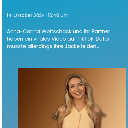
14. Oktober 2024
· 16:40 Uhr
Anna-Carina Woitschack und ihr Partner
haben ein virales Video auf TikTok. Dafür
musste allerdings ihre Jacke leiden...