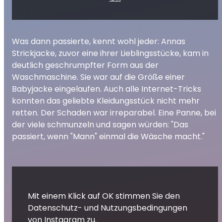
Was dann passierte, kennt wohl jeder: Annas
Strickjacke, zuvor eine ihrer Lieblingsstücke, kam in
deutlich geschrumpfter Form aus der
Waschmaschine. Sie war auf die Größe einer
Babyjacke eingelaufen. Auch alle Internet-Tricks
konnten das geliebte Kleidungsstück nicht mehr
retten. Der Schaden war irreparabel. Eine Panne, bei
der viele schmunzeln und sagen würden: "Das
passiert, wenn "Mann" einmal die Wäsche macht."
Mit einem Klick auf OK stimmen Sie den
Datenschutz- und Nutzungsbedingungen
von Instagram zu.