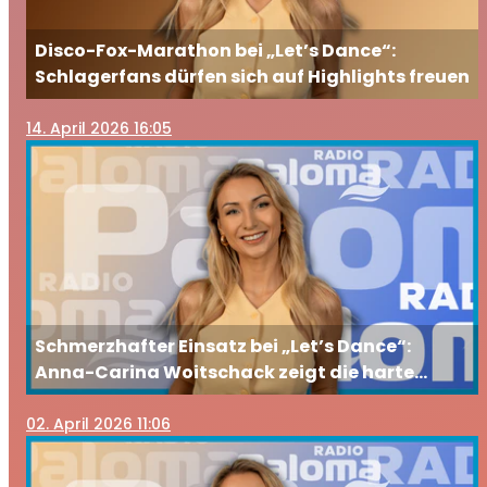
Disco-Fox-Marathon bei „Let’s Dance“:
Schlagerfans dürfen sich auf Highlights freuen
14
. April 2026 16:05
Schmerzhafter Einsatz bei „Let’s Dance“:
Anna-Carina Woitschack zeigt die harte
Realität hinter den Kulissen
02
. April 2026 11:06