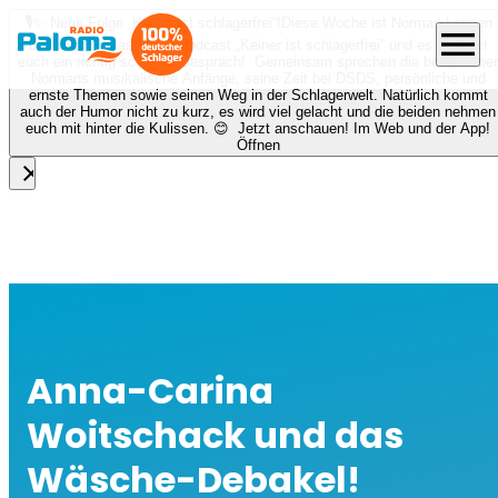
🎙️✨ Neue Folge „Keiner ist schlagerfrei“!
Diese Woche ist Norman Langen
menu
bei Nora zu Gast beim Podcast „Keiner ist schlagerfrei“ und es erwartet
euch ein richtig schönes Gespräch! Gemeinsam sprechen die beiden über
Normans musikalische Anfänge, seine Zeit bei DSDS, persönliche und
ernste Themen sowie seinen Weg in der Schlagerwelt. Natürlich kommt
auch der Humor nicht zu kurz, es wird viel gelacht und die beiden nehmen
euch mit hinter die Kulissen. 😊 Jetzt anschauen! Im Web und der App!
Öffnen
close
Anna-Carina
Woitschack und das
Wäsche-Debakel!