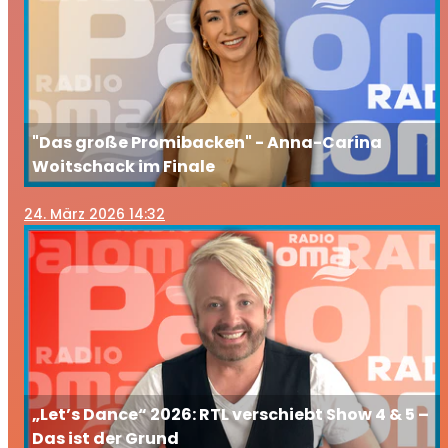
"Das große Promibacken" - Anna-Carina
Woitschack im Finale
24
. März 2026 14:32
„Let’s Dance“ 2026: RTL verschiebt Show 4 & 5 –
Das ist der Grund