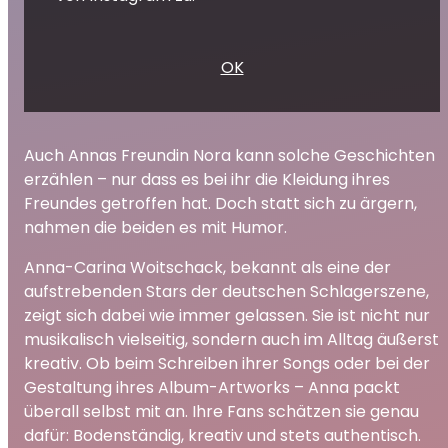
OK
Auch Annas Freundin Nora kann solche Geschichten
erzählen – nur dass es bei ihr die Kleidung ihres
Freundes getroffen hat. Doch statt sich zu ärgern,
nahmen die beiden es mit Humor.
Anna-Carina Woitschack, bekannt als eine der
aufstrebenden Stars der deutschen Schlagerszene,
zeigt sich dabei wie immer gelassen. Sie ist nicht nur
musikalisch vielseitig, sondern auch im Alltag äußerst
kreativ. Ob beim Schreiben ihrer Songs oder bei der
Gestaltung ihres Album-Artworks – Anna packt
überall selbst mit an. Ihre Fans schätzen sie genau
dafür: Bodenständig, kreativ und stets authentisch.