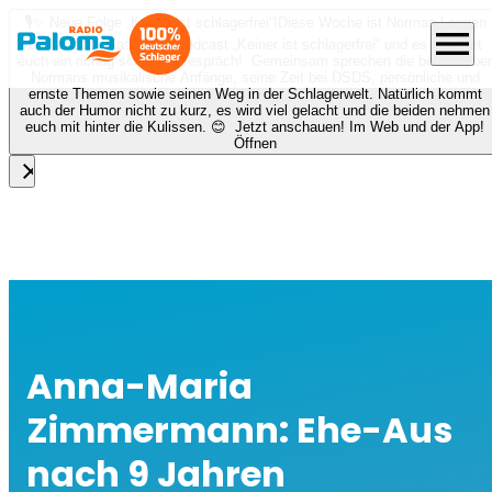
🎙️✨ Neue Folge „Keiner ist schlagerfrei“!
Diese Woche ist Norman Langen
menu
bei Nora zu Gast beim Podcast „Keiner ist schlagerfrei“ und es erwartet
euch ein richtig schönes Gespräch! Gemeinsam sprechen die beiden über
Normans musikalische Anfänge, seine Zeit bei DSDS, persönliche und
ernste Themen sowie seinen Weg in der Schlagerwelt. Natürlich kommt
auch der Humor nicht zu kurz, es wird viel gelacht und die beiden nehmen
euch mit hinter die Kulissen. 😊 Jetzt anschauen! Im Web und der App!
Öffnen
close
Anna-Maria
Zimmermann: Ehe-Aus
nach 9 Jahren