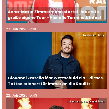
Anna-Maria Zimmermann startet ihre erste
große eigene Tour - Hier alle Termine & Infos!
27
. Juli 2026 12:10
Maximilian König
Giovanni Zarrella löst Wettschuld ein – dieses
Tattoo erinnert für immer an die Kaulitz-
Brüder
22
. Juli 2026 15:43
Universal Music/ Daniel Priess