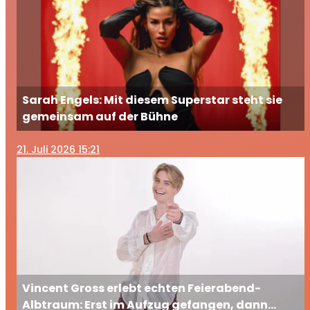
Sarah Engels: Mit diesem Superstar steht sie
gemeinsam auf der Bühne
21
. Juli 2026 15:21
Vincent Gross erlebt echten Feierabend-
Albtraum: Erst im Aufzug gefangen, dann