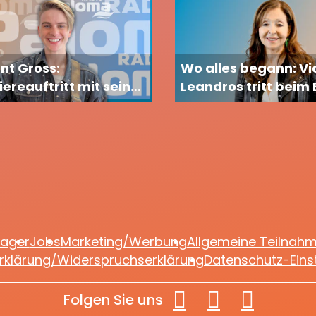
nt Gross:
Wo alles begann: Vi
ereauftritt mit seiner
Leandros tritt beim
ndin
2026 in Wien auf
lager
Jobs
Marketing/Werbung
Allgemeine Teilnah
rklärung/Widerspruchserklärung
Datenschutz-Eins
Folgen Sie uns