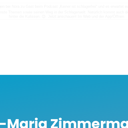
n bei Nora zu Gast beim Podcast „Keiner ist schlagerfrei“ und es erwartet
nste Themen sowie seinen Weg in der Schlagerwelt. Natürlich kommt auch der
hinter die Kulissen. 😊 Jetzt anschauen! Im Web und der App!
Öffnen
-Maria Zimmerm