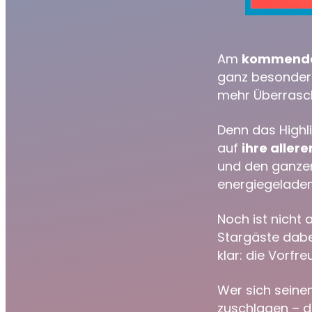
Am
kommende
ganz besondere
mehr Überrasch
Denn das Highl
auf
ihre aller
und den ganz
energiegelade
Noch ist nicht 
Stargäste dabei
klar: die Vorfre
Wer sich seinen 
zuschlagen – da