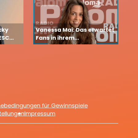
cky
Vanessa Mai: Das erwartet
 ESC
Fans in ihrem
Geburtstagsmonat
mebedingungen für Gewinnspiele
tellungen
Impressum