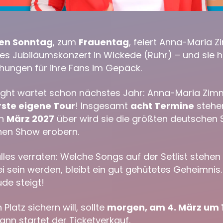
n Sonntag
, zum
Frauentag
, feiert
Anna-Maria 
s Jubiläumskonzert in Wickede (Ruhr) – und sie h
ungen für ihre Fans im Gepäck.
ight wartet schon nächstes Jahr:
Anna-Maria Zi
erste eigene Tour
! Insgesamt
acht Termine
stehen
en
März 2027
über wird sie die größten deutschen S
nen Show erobern.
alles verraten: Welche Songs auf der Setlist stehe
 sein werden, bleibt ein gut gehütetes Geheimnis. 
ude steigt!
Platz sichern will, sollte
morgen, am 4. März um 
nn startet der Ticketverkauf.