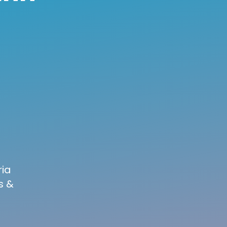
ia
s &