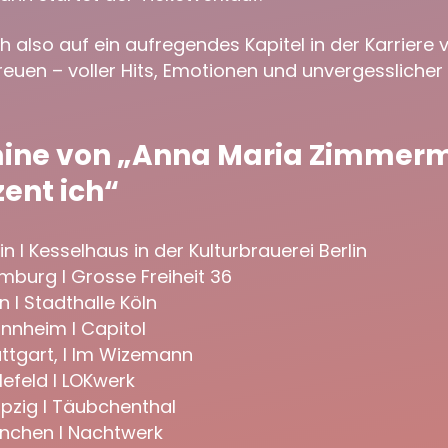
h also auf ein aufregendes Kapitel in der Karriere
reuen – voller Hits, Emotionen und unvergessliche
mine von „Anna Maria Zimmer
zent ich“
lin I Kesselhaus in der Kulturbrauerei Berlin
mburg I Grosse Freiheit 36
n I Stadthalle Köln
annheim I Capitol
uttgart, I Im Wizemann
lefeld I LOKwerk
ipzig I Täubchenthal
ünchen I Nachtwerk