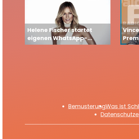
Helene Fischer startet
Vince
eigenen WhatsApp-
Premi
Channel: Fans dürfen sich
Freu
auf exklusive Einblicke
freuen
Bemusterung
Was ist Sch
Datenschutze